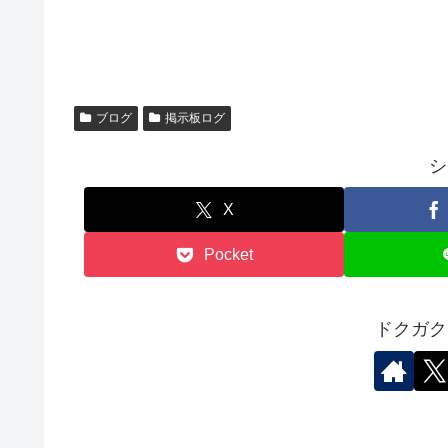
ブログ
掲示板ログ
シ
X
Pocket
ドクガク