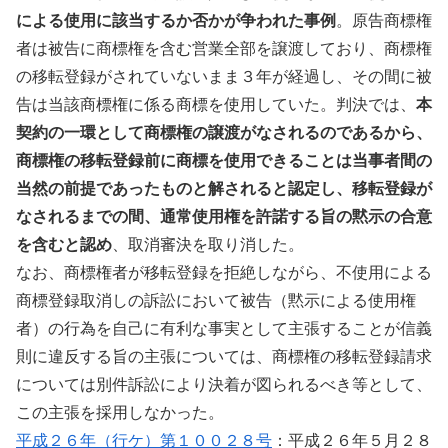
による使用に該当するか否かが争われた事例
。原告商標権
者は被告に商標権を含む営業全部を譲渡しており、商標権
の移転登録がされていないまま３年が経過し、その間に被
告は当該商標権に係る商標を使用していた。判決では、
本
契約の一環として商標権の譲渡がなされるのであるから、
商標権の移転登録前に商標を使用できることは当事者間の
当然の前提であったものと解されると認定し、移転登録が
なされるまでの間、通常使用権を許諾する旨の黙示の合意
を含むと認め
、取消審決を取り消した。
なお、商標権者が移転登録を拒絶しながら、不使用による
商標登録取消しの訴訟において被告（黙示による使用権
者）の行為を自己に有利な事実として主張することが信義
則に違反する旨の主張については、商標権の移転登録請求
については別件訴訟により決着が図られるべき等として、
この主張を採用しなかった。
平成２６年（行ケ）第１００２８号
：平成２６年５月２８