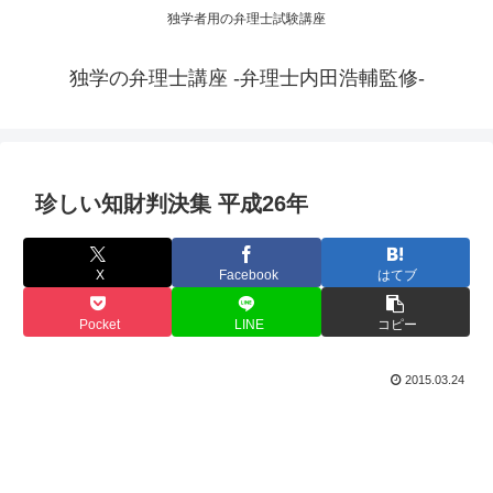
独学者用の弁理士試験講座
独学の弁理士講座 -弁理士内田浩輔監修-
珍しい知財判決集 平成26年
X
Facebook
はてブ
Pocket
LINE
コピー
2015.03.24