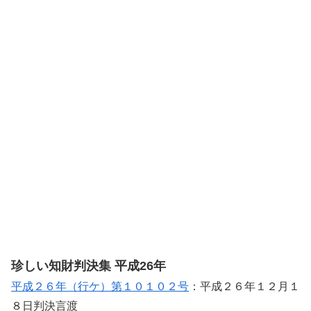
珍しい知財判決集 平成26年
平成２６年（行ケ）第１０１０２号
：平成２６年１２月１
８日判決言渡