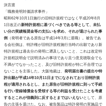
決言渡
「職務発明対価請求事件」
昭和62年10月1日施行の旧特許規程ではなく平成20年8月
1日改正の
新特許規程に基づくべきである等として、未払
い分の実績報奨金等の支払いを求め、それが退けられた事
例
（発明者である原告は平成14年3月に退職）。被告であ
る会社側は、特許権が旧特許規程施行当時の出願であり新
特許規程は過去分の発明に遡及しないこと、これは改定特
許規程説明会で説明済みの事項であり且つ意見聴取会でも
不満がでなかったこと、及び旧特許規程が特に不合理では
ないことを主張した。大阪地裁は、
発明届出書の提出や特
許出願が平成14年10月11日までになされており旧特許規
程が適用されるとし、また原告が旧特許規程に則って手続
を行い登録補償金を受領する等の利益を受けたことを考慮
するとこれが信義則に反するとまではいえない
として、原
告の主張を退けた。なお、被告製品は特許発明の実施品で