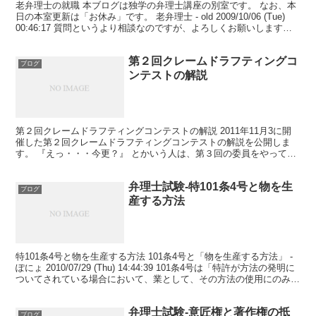
老弁理士の就職 本ブログは独学の弁理士講座の別室です。 なお、本
日の本室更新は「お休み」です。 老弁理士 - old 2009/10/06 (Tue)
00:46:17 質問というより相談なのですが、よろしくお願いします。
当方、４４才で化...
第２回クレームドラフティングコ
ブログ
ンテストの解説
第２回クレームドラフティングコンテストの解説 2011年11月3に開
催した第２回クレームドラフティングコンテストの解説を公開しま
す。 『えっ・・・今更？』 とかいう人は、第３回の委員をやって下
さい。 ・・・は嘘で、遅くなりまして誠に申し訳ご...
弁理士試験-特101条4号と物を生
ブログ
産する方法
特101条4号と物を生産する方法 101条4号と「物を生産する方法」 -
ぽにょ 2010/07/29 (Thu) 14:44:39 101条4号は「特許が方法の発明に
ついてされている場合において、業として、その方法の使用にのみ用
いる物の生...
弁理士試験-意匠権と著作権の抵
ブログ