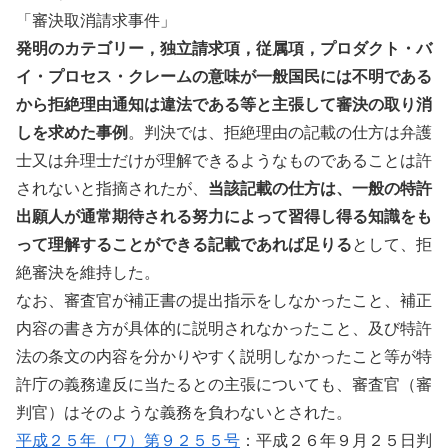
「審決取消請求事件」
発明のカテゴリー，独立請求項，従属項，プロダクト・バ
イ・プロセス・クレームの意味が一般国民には不明である
から拒絶理由通知は違法である等と主張して審決の取り消
しを求めた事例
。判決では、拒絶理由の記載の仕方は弁護
士又は弁理士だけが理解できるようなものであることは許
されないと指摘されたが、
当該記載の仕方は、一般の特許
出願人が通常期待される努力によって習得し得る知識をも
って理解することができる記載であれば足りる
として、拒
絶審決を維持した。
なお、審査官が補正書の提出指示をしなかったこと、補正
内容の書き方が具体的に説明されなかったこと、及び特許
法の条文の内容を分かりやすく説明しなかったこと等が特
許庁の義務違反に当たるとの主張についても、審査官（審
判官）はそのような義務を負わないとされた。
平成２５年（ワ）第９２５５号
：平成２６年９月２５日判