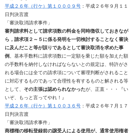
平成２６年（行ケ）第１０００９号
：平成２６年９月１１
日判決言渡
「審決取消請求事件」
審判請求料として請求項数の料金を同時徴収しておきなが
ら，請求項２～５に係る発明を一切検討することなく審決
に及んだこと等が誤りであるとして審決取消を求めた事
例
。基本手数料に請求項数に一定額を乗じた額を加えた額
の手数料を納付しなければならないとの規定は、特許がさ
れる場合には全ての請求項について審理判断がされること
に対応するものであって合理性を有するものと解される等
として、
その主張は認められなかった
が、正直・・・『い
いぞ、もっと言ってやれ！』
平成２６年（行ケ）第１００３６号
：平成２６年７月１７
日判決言渡
「審決取消請求事件」
商標権の移転登録前の譲受人による使用が、通常使用権者