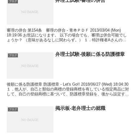
弁理士試験-審理の併合
ブログ
審理の併合 第154条 審理の併合 - 青本ＰＤＦ 2013/03/04 (Mon)
18:19:06 お世話になります。 以下の場合でも、審理は併合可能でし
ょうか？ （意味があるなしに関わらず。） １．特許権者Aさんの特
許A（請求項a)、...
弁理士試験-後願に係る防護標章
ブログ
後願に係る防護標章 防護標章 - Let's Go!! 2018/06/27 (Wed) 18:04:30
１．他人が、自己と類似の商標の登録商標を有している指定商品に対
して、自己の登録商標に基づいて、防護標章登録を、後から設定する
ことは、...
掲示板-老弁理士の就職
ブログ