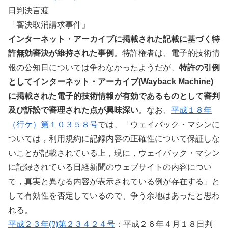
日判決言渡
「審決取消請求事件」
インターネット・アーカイブに掲載された記載に基づく特
許無効審決が維持された事例
。特許権者は、電子的技術情
報の公知日については争わなかったようだが、
特許の引例
としてインターネット・アーカイブ(Wayback Machine)
に掲載された電子的技術情報が有効であるものとして審判
及び訴訟で審理された点が興味深い
。なお、
平成１８年
（行ケ）第１０３５８号
では、「ウェイバック・マシンに
ついては，利用規約に記録内容の正確性について保証しな
いことが記載されている上，現に，ウェイバック・マシン
に記録されている日経新聞のウェブサイトの内容につい
て，真実と異なる内容が表示されている例が存在する」と
して有効性を否定しているので、争う余地はあったと思わ
れる。
平成２３年(ﾜ)第２３４２４号
：平成２６年４月１８日判