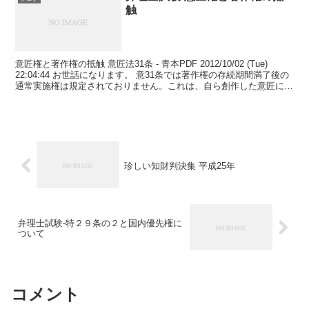
触
意匠権と著作権の抵触 意匠法31条 - 青本PDF 2012/10/02 (Tue)
22:04:44 お世話になります。 意31条では著作権の存続期間満了後の
通常実施権は規定されておりません。これは、自ら創作した意匠には
権利行使できないた...
珍しい知財判決集 平成25年
弁理士試験-特２９条の２と国内優先権に
ついて
コメント