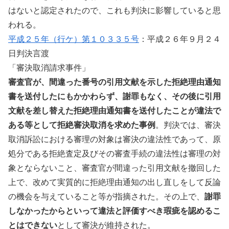
はないと認定されたので、これも判決に影響していると思
われる。
平成２５年（行ケ）第１０３３５号
：平成２６年９月２４
日判決言渡
「審決取消請求事件」
審査官が、間違った番号の引用文献を示した拒絶理由通知
書を送付したにもかかわらず、謝罪もなく、その後に引用
文献を差し替えた拒絶理由通知書を送付したことが違法で
ある等として拒絶審決取消を求めた事例
。判決では、審決
取消訴訟における審理の対象は審決の違法性であって、原
処分である拒絶査定及びその審査手続の違法性は審理の対
象とならないこと、審査官が間違った引用文献を撤回した
上で、改めて実質的に拒絶理由通知の出し直しをして反論
の機会を与えていること等が指摘された。その上で、
謝罪
しなかったからといって違法と評価すべき瑕疵を認めるこ
とはできない
として審決が維持された。