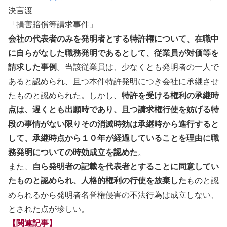
決言渡
「損害賠償等請求事件」
会社の代表者のみを発明者とする特許権について、在職中
に自らがなした職務発明であるとして、従業員が対価等を
請求した事例
。当該従業員は、少なくとも発明者の一人で
あると認められ、且つ本件特許発明につき会社に承継させ
たものと認められた。しかし、
特許を受ける権利の承継時
点は、遅くとも出願時であり、且つ請求権行使を妨げる特
段の事情がない限りその消滅時効は承継時から進行すると
して、承継時点から１０年が経過していることを理由に職
務発明についての時効成立を認めた
。
また、
自ら発明者の記載を代表者とすることに同意してい
たものと認められ、人格的権利の行使を放棄した
ものと認
められるから発明者名誉権侵害の不法行為は成立しない、
とされた点が珍しい。
【関連記事】