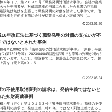
和４年（ワ）第２６９５号『職務発明対価請求事件』 会社の従業
あった発明者が、対価請求権の消滅に合意した合意書の詐欺取
錯誤無効無効を主張して職務発明の対価を請求した事件です。他
特許権を行使する前に会社が従業員へ伝えた評価内容（...
2023.01.20
成16年改正法に基づく職務発明の対価の支払いが不
理ではないとされた事例
和4(ネ)10062号等『職務発明の対価請求控訴事件』（原審：平成
年(ワ)第7391号等） 2023/04/04追記控訴審でも原審の判断が概ね引
れています。ただし、控訴審では、超過売上の割合に代えて、超
上高を（売上高×０．５...
2022.05.24
標の不使用取消審判の請求は、発信主義ではないと
れた知財高裁事例
和元年（行ケ）第１０１３３号『審決取消請求事件』 商標の不使
消審判の請求は、発信主義（特19条）ではなく到達主義であるし