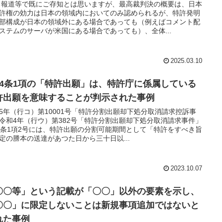
 報道等で既にご存知とは思いますが、最高裁判決の概要は、日本
許権の効力は日本の領域内においてのみ認められるが、特許発明
部構成が日本の領域外にある場合であっても（例えばコメント配
ステムのサーバが米国にある場合であっても）、全体...
2025.03.10
44条1項の「特許出願」は、特許庁に係属している
許出願を意味することが判示された事例
5年（行コ）第10001号「特許分割出願却下処分取消請求控訴事
令和4年（行ウ）第382号「特許分割出願却下処分取消請求事件」
4条1項2号には、特許出願の分割可能期間として「特許をすべき旨
定の謄本の送達があつた日から三十日以...
2023.10.07
〇〇等」という記載が「〇〇」以外の要素を示し、
〇〇」に限定しないことは新規事項追加ではないと
れた事例