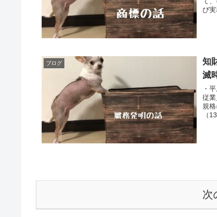
て、
び実
知
ブログ
滅
・平
従業
規格
（1
次