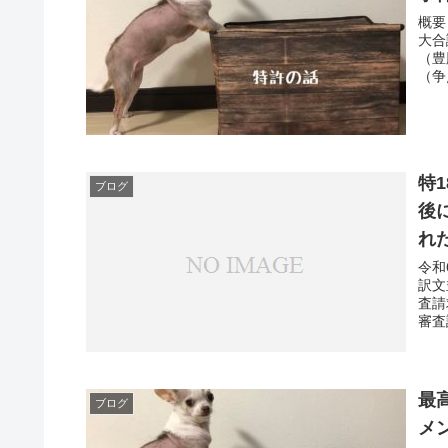
概要
大合
（豊
（争
特
ブログ
後
れ
令和
訳文
査請
審査
最高
ブログ
メ