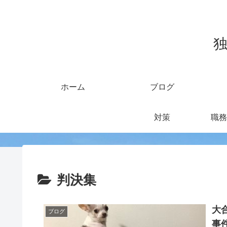
独
ホーム
ブログ
対策
職務
判決集
大
ブログ
事件