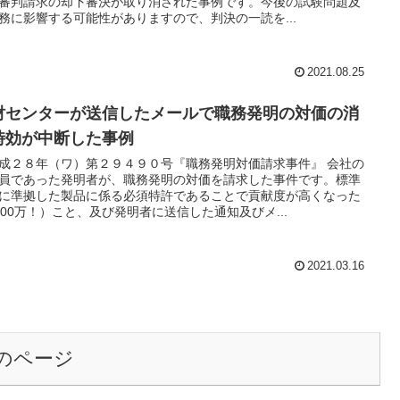
審判請求の却下審決が取り消された事例です。今後の試験問題及
務に影響する可能性がありますので、判決の一読を...
2021.08.25
財センターが送信したメールで職務発明の対価の消
時効が中断した事例
成２８年（ワ）第２９４９０号『職務発明対価請求事件』 会社の
員であった発明者が、職務発明の対価を請求した事件です。標準
に準拠した製品に係る必須特許であることで貢献度が高くなった
300万！）こと、及び発明者に送信した通知及びメ...
2021.03.16
のページ