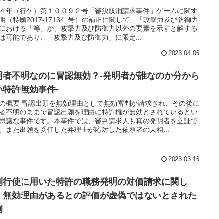
４年（行ケ）第１００９２号「審決取消請求事件」ゲームに関す
明（特願2017-171341号）の補正に関して、「攻撃力及び防御力
における「等」が、攻撃力及び防御力以外の要素を示すと解する
は可能であり、「攻撃力及び防御力」に限定...
2023.04.06
明者不明なのに冒認無効？-発明者が誰なのか分から
い特許無効事件-
の概要 冒認出願を無効理由として無効審判が請求され、その後に
者不明のままで冒認出願を理由に特許権が無効とされているとい
思議な事件です。本事件では、審判請求人も真の発明者を立証で
、また出願を受任した弁理士が応対した依頼者の人相...
2023.03.16
利行使に用いた特許の職務発明の対価請求に関し
、無効理由があるとの評価が虚偽ではないとされた
例