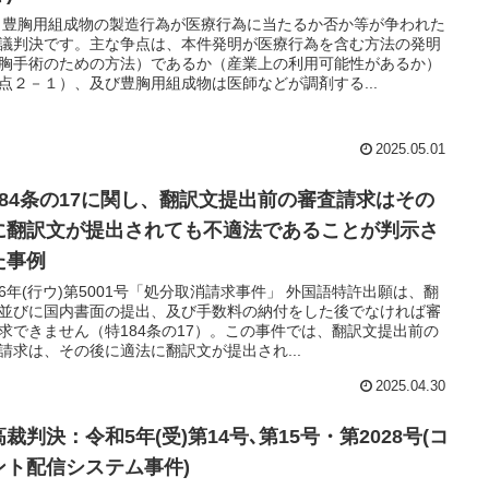
 豊胸用組成物の製造行為が医療行為に当たるか否か等が争われた
議判決です。主な争点は、本件発明が医療行為を含む方法の発明
胸手術のための方法）であるか（産業上の利用可能性があるか）
点２－１）、及び豊胸用組成物は医師などが調剤する...
2025.05.01
184条の17に関し、翻訳文提出前の審査請求はその
に翻訳文が提出されても不適法であることが判示さ
た事例
6年(行ウ)第5001号「処分取消請求事件」 外国語特許出願は、翻
並びに国内書面の提出、及び手数料の納付をした後でなければ審
求できません（特184条の17）。この事件では、翻訳文提出前の
請求は、その後に適法に翻訳文が提出され...
2025.04.30
裁判決：令和5年(受)第14号､第15号・第2028号(コ
ント配信システム事件)