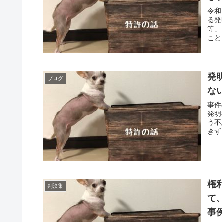
令和
る発
等」
こと
発
ブログ
な
事件
発明
う不
きず
権
判決集
て
事