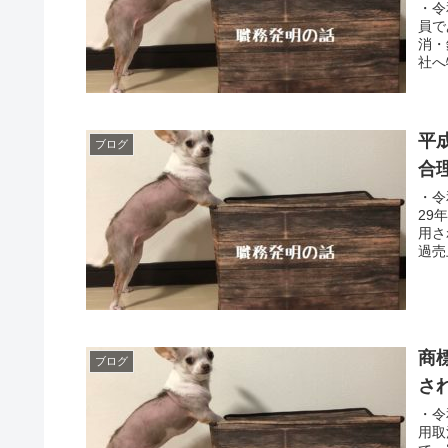
・令
員で
消・
社へ
平
ブログ
合
・令
29
用さ
過売
商
ブログ
さ
・令
用取