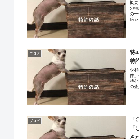
概要
の特
の一
信シ
特
ブログ
特
令和
件」
特4
の査
「
ブログ
「
さ