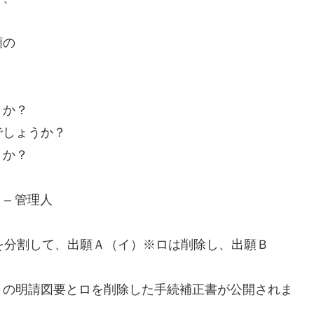
願の
うか？
でしょうか？
うか？
– 管理人
を分割して、出願Ａ（イ）※ロは削除し、出願Ｂ
）の明請図要とロを削除した手続補正書が公開されま