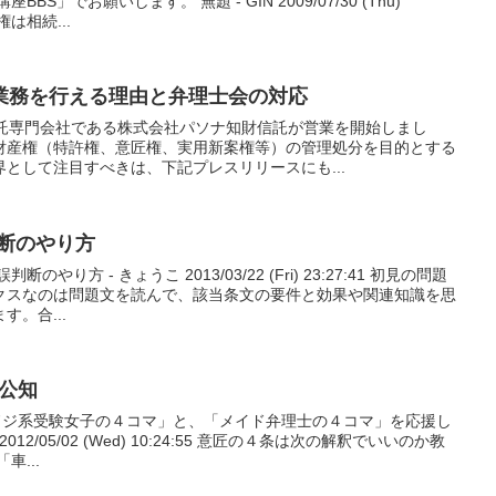
S」でお願いします。 無題 - GIN 2009/07/30 (Thu)
権は相続...
業務を行える理由と弁理士会の対応
信託専門会社である株式会社パソナ知財信託が営業を開始しまし
財産権（特許権、意匠権、実用新案権等）の管理処分を目的とする
として注目すべきは、下記プレスリリースにも...
判断のやり方
り方 - きょうこ 2013/03/22 (Fri) 23:27:41 初見の問題
クスなのは問題文を読んで、該当条文の要件と効果や関連知識を思
。合...
と公知
「ドジ系受験女子の４コマ」と、「メイド弁理士の４コマ」を応援し
012/05/02 (Wed) 10:24:55 意匠の４条は次の解釈でいいのか教
車...