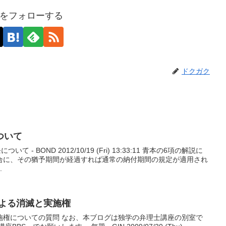
をフォローする
ドクガク
ついて
て - BOND 2012/10/19 (Fri) 13:33:11 青本の6項の解説に
合に、その猶予期間が経過すれば通常の納付期間の規定が適用され
.
による消滅と実施権
施権についての質問 なお、本ブログは独学の弁理士講座の別室で