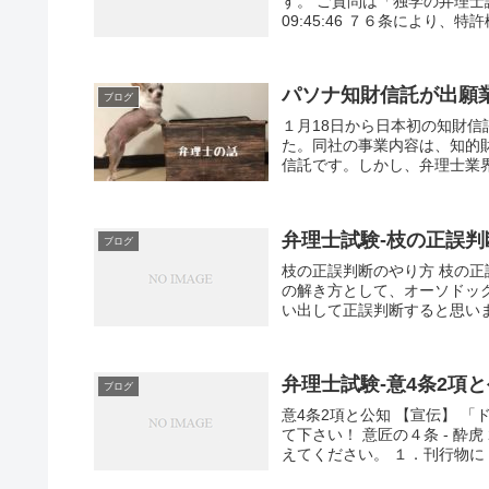
す。 ご質問は「独学の弁理士講座BB
09:45:46 ７６条により、特許
パソナ知財信託が出願
ブログ
１月18日から日本初の知財
た。同社の事業内容は、知的
信託です。しかし、弁理士業界
弁理士試験-枝の正誤
ブログ
枝の正誤判断のやり方 枝の正誤判断のや
の解き方として、オーソドッ
い出して正誤判断すると思います
弁理士試験-意4条2項
ブログ
意4条2項と公知 【宣伝】 
て下さい！ 意匠の４条 - 酔虎 2
えてください。 １．刊行物に「