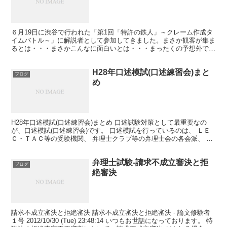
６月19日に渋谷で行われた「第1回「特許の鉄人」～クレーム作成タ
イムバトル～」に解説者として参加してきました。まさか観客が集ま
るとは・・・まさかこんなに面白いとは・・・まったくの予想外で非
常に楽しいイベントに仕上がっていて驚きでした。 イベ...
H28年口述模試(口述練習会)まと
ブログ
め
H28年口述模試(口述練習会)まとめ 口述試験対策として最重要なの
が、口述模試(口述練習会)です。 口述模試を行っているのは、 ＬＥ
Ｃ・ＴＡＣ等の受験機関、 弁理士クラブ等の弁理士会の各会派、 そ
の他私ゼミ等です。 口述模試の受講可能人数の...
弁理士試験-請求不成立審決と拒
ブログ
絶審決
請求不成立審決と拒絶審決 請求不成立審決と拒絶審決 - 論文修験者
１号 2012/10/30 (Tue) 23:48:14 いつもお世話になっております。 特