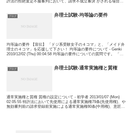
許法の拒絶査定不服審判において、請求不成立審決 がされる場合が
ありますが、これは拒...
弁理士試験-均等論の要件
ブログ
均等論の要件 【宣伝】 「ドジ系受験女子の４コマ」と、「メイド弁
理士の４コマ」を応援して下さい！ 均等論の要件について - Genki
2010/12/02 (Thu) 00:04:58 均等論の要件についての質問です。 「特
許請求の範囲に...
弁理士試験-通常実施権と質権
ブログ
通常実施権と質権 質権の設定について - 初学者 2013/01/07 (Mon)
02:05:55 特許法において先使用による通常実施権79条(先使用権)、や
無効審判前の請求登録前実施による通常実施権80条(中用権)、意匠権
存続期間満了後...