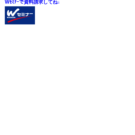
Wｾﾐﾅｰで資料請求してね↓