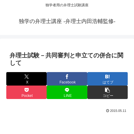
独学者用の弁理士試験講座
独学の弁理士講座 -弁理士内田浩輔監修-
弁理士試験－共同審判と申立ての併合に関
して
X
Facebook
はてブ
Pocket
LINE
コピー
2015.05.11