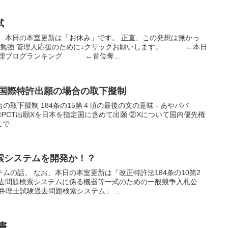
試
、本日の本室更新は「お休み」です。 正直、この発想は無かっ
験の勉強 管理人応援のために↓クリックお願いします。 ←本日
理ブログランキング ←首位奪...
が国際特許出願の場合の取下擬制
取下擬制 184条の15第４項の最後の文の意味 - あやパパ
6:44:44 ①PCT出願Xを日本を指定国に含めて出願 ②Xについて国内優先権
...
索システムを開発か！？
ムの話。 なお、本日の本室更新は「改正特許法184条の10第2
過去問題検索システムに係る機器等一式のための一般競争入札公
「弁理士試験過去問題検索システム」 ...
書