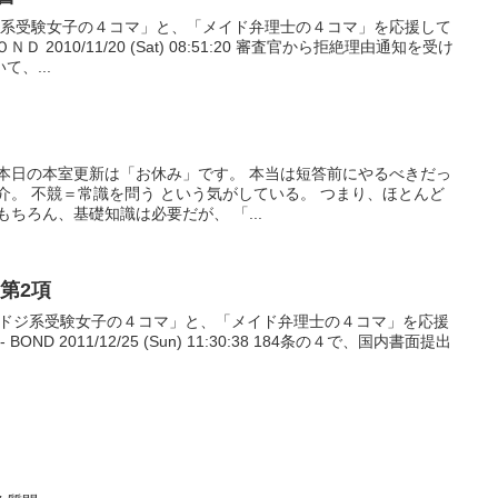
ドジ系受験女子の４コマ」と、「メイド弁理士の４コマ」を応援して
 2010/11/20 (Sat) 08:51:20 審査官から拒絶理由通知を受け
、...
、本日の本室更新は「お休み」です。 本当は短答前にやるべきだっ
介。 不競＝常識を問う という気がしている。 つまり、ほとんど
ちろん、基礎知識は必要だが、 「...
4第2項
】 「ドジ系受験女子の４コマ」と、「メイド弁理士の４コマ」を応援
ND 2011/12/25 (Sun) 11:30:38 184条の４で、国内書面提出