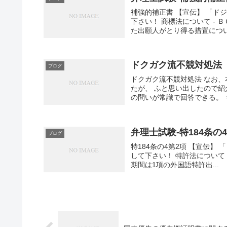
補強的補正書 【宣伝】 「
下さい！ 商標法について - ＢＯＮＤ
た出願人がとり得る措置について
ドクガク流不競対処法
ブログ
ドクガク流不競対処法 なお
たが、 ふと思い出したので紹
の問いが常識で回答できる。 も
弁理士試験-特184条の
ブログ
特184条の4第2項 【宣伝
して下さい！ 特許法について - BO
期間は1項の外国語特許出...