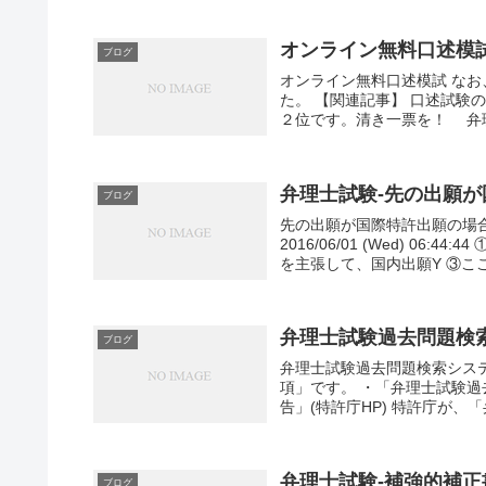
オンライン無料口述模
ブログ
オンライン無料口述模試 なお
た。 【関連記事】 口述試
２位です。清き一票を！ 弁
弁理士試験-先の出願
ブログ
先の出願が国際特許出願の場合の
2016/06/01 (Wed) 0
を主張して、国内出願Y ③ここで
弁理士試験過去問題検
ブログ
弁理士試験過去問題検索システ
項」です。 ・「弁理士試験
告」(特許庁HP) 特許庁が、
弁理士試験-補強的補正
ブログ