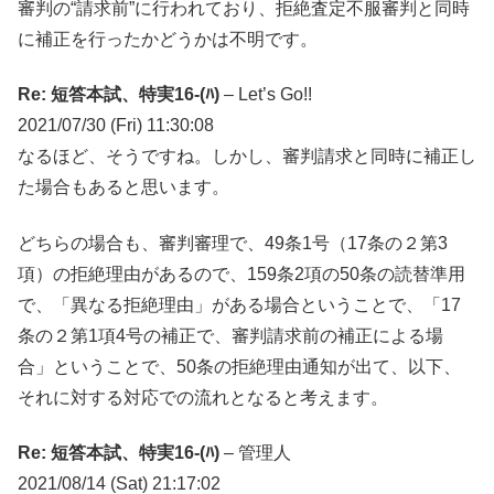
審判の“請求前”に行われており、拒絶査定不服審判と同時
に補正を行ったかどうかは不明です。
Re: 短答本試、特実16-(ﾊ)
– Let’s Go!!
2021/07/30 (Fri) 11:30:08
なるほど、そうですね。しかし、審判請求と同時に補正し
た場合もあると思います。
どちらの場合も、審判審理で、49条1号（17条の２第3
項）の拒絶理由があるので、159条2項の50条の読替準用
で、「異なる拒絶理由」がある場合ということで、「17
条の２第1項4号の補正で、審判請求前の補正による場
合」ということで、50条の拒絶理由通知が出て、以下、
それに対する対応での流れとなると考えます。
Re: 短答本試、特実16-(ﾊ)
– 管理人
2021/08/14 (Sat) 21:17:02