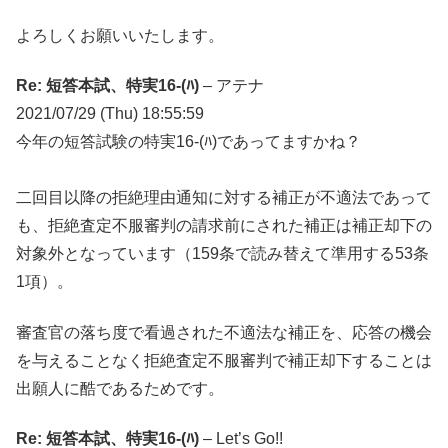
よろしくお願いいたします。
Re: 短答本試、特実16-(ﾊ)
– アテナ
2021/07/29 (Thu) 18:55:59
今年の短答試験の特実16-(ﾊ)であってますかね？
二回目以降の拒絶理由通知に対する補正が不適法であって
も、拒絶査定不服審判の請求前にされた補正は補正却下の
対象外となっています（159条で読み替えて準用する53条
1項）。
審査官の落ち度で看過された不適法な補正を、応答の機会
を与えることなく拒絶査定不服審判で補正却下することは
出願人に酷であるためです。
Re: 短答本試、特実16-(ﾊ)
– Let’s Go!!