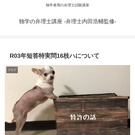
独学者用の弁理士試験講座
独学の弁理士講座 -弁理士内田浩輔監修-
R03年短答特実問16枝ハについて
ブログ