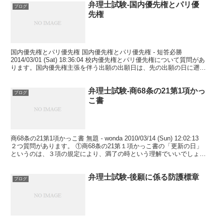
弁理士試験-国内優先権とパリ優
ブログ
先権
国内優先権とパリ優先権 国内優先権とパリ優先権 - 短答必勝
2014/03/01 (Sat) 18:36:04 校内優先権とパリ優先権について質問があ
ります。国内優先権主張を伴う出願の出願日は、先の出願の日に遡及
しますか？また、パリ優先権...
弁理士試験-商68条の21第1項かっ
ブログ
こ書
商68条の21第1項かっこ書 無題 - wonda 2010/03/14 (Sun) 12:02:13
２つ質問があります。 ①商68条の21第１項かっこ書の「更新の日」
というのは、３項の規定により、満了の時という理解でいいでしょう
か？ ②...
弁理士試験-後願に係る防護標章
ブログ