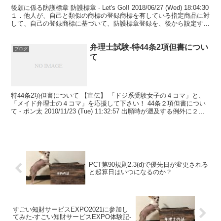
後願に係る防護標章 防護標章 - Let's Go!! 2018/06/27 (Wed) 18:04:30
１．他人が、自己と類似の商標の登録商標を有している指定商品に対
して、自己の登録商標に基づいて、防護標章登録を、後から設定する
ことは、...
弁理士試験-特44条2項但書につい
ブログ
て
特44条2項但書について 【宣伝】 「ドジ系受験女子の４コマ」と、
「メイド弁理士の４コマ」を応援して下さい！ 44条２項但書につい
て - ポン太 2010/11/23 (Tue) 11:32:57 出願時が遡及する例外に２９
条の２があります...
PCT第90規則2.3(d)で優先日が変更される
と起算日はいつになるのか？
すごい知財サービスEXPO2021に参加し
てみた-すごい知財サービスEXPO体験記-