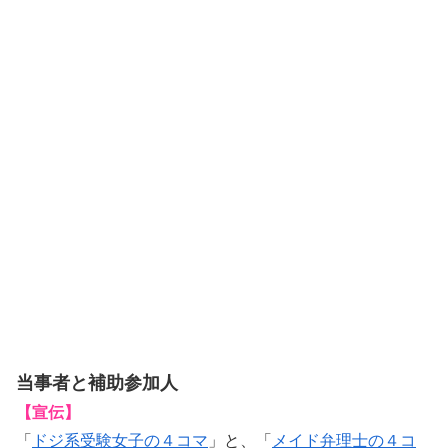
当事者と補助参加人
【宣伝】
「
ドジ系受験女子の４コマ
」と、「
メイド弁理士の４コ