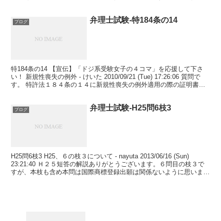
決に関与した審判官について...
弁理士試験-特184条の14
ブログ
特184条の14 【宣伝】「ドジ系受験女子の４コマ」を応援して下さ
い！ 新規性喪失の例外 - けいた 2010/09/21 (Tue) 17:26:06 質問で
す。 特許法１８４条の１４に新規性喪失の例外適用の際の証明書面
を出願日（国際出願...
弁理士試験-H25問6枝3
ブログ
H25問6枝3 H25、６の枝３について - nayuta 2013/06/16 (Sun)
23:21:40 Ｈ２５短答の解説ありがとうございます。６問目の枝３で
すが、本枝も含め本問は国際商標登録出願は関係ないように思いま
す。本枝は新たな...