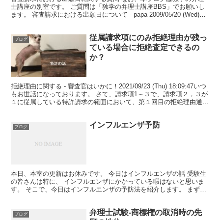
士講座の別室です。 ご質問は「独学の弁理士講座BBS」でお願いし
ます。 審査請求における出願日について - papa 2009/05/20 (Wed)
00:04:42 特48条...
従属請求項にのみ拒絶理由が残っ
ブログ
ている場合に拒絶査定できるの
か？
拒絶理由に関する - 審査官はいかに！2021/09/23 (Thu) 18:09:47いつ
もお世話になっております。 さて、請求項1～３で、請求項２，３が
１に従属している特許請求の範囲において、第１回目の拒絶理由通知
で、請求項１については...
インフルエンザ予防
ブログ
本日、本室の更新はお休みです。 今日はインフルエンザの話 受験生
の皆さんは特に、 インフルエンザにかかっている暇はないと思いま
す。 そこで、今日はインフルエンザの予防法を紹介します。 まず、
室内環境。 乾燥しているとウイルスが長時間空気中を...
弁理士試験-商標権の取消時の先
ブログ