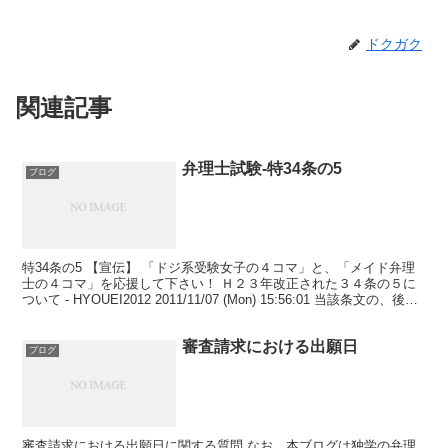
ドクガク
関連記事
弁理士試験-特34条の5
ブログ
特34条の5 【宣伝】 「ドジ系受験女子の４コマ」と、「メイド弁理
士の４コマ」を応援して下さい！ Ｈ２３年改正された３４条の５に
ついて - HYOUEI2012 2011/11/07 (Mon) 15:56:01 当該条文の、後段
の「当該仮...
審査請求における出願日
ブログ
審査請求における出願日に関する質問 なお、本ブログは独学の弁理