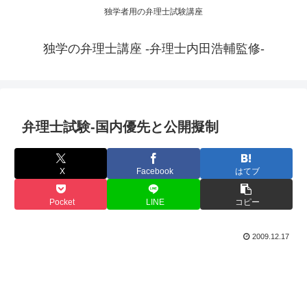
独学者用の弁理士試験講座
独学の弁理士講座 -弁理士内田浩輔監修-
弁理士試験-国内優先と公開擬制
X
Facebook
はてブ
Pocket
LINE
コピー
2009.12.17