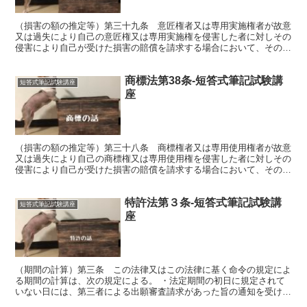
（損害の額の推定等）第三十九条 意匠権者又は専用実施権者が故意
又は過失により自己の意匠権又は専用実施権を侵害した者に対しその
侵害により自己が受けた損害の賠償を請求する場合において、その者
がその侵害の行為を組成した物品を譲渡したときは、次の各...
商標法第38条-短答式筆記試験講
短答式筆記試験講座
座
（損害の額の推定等）第三十八条 商標権者又は専用使用権者が故意
又は過失により自己の商標権又は専用使用権を侵害した者に対しその
侵害により自己が受けた損害の賠償を請求する場合において、その者
がその侵害の行為を組成した商品を譲渡したときは、次の各...
特許法第３条-短答式筆記試験講
短答式筆記試験講座
座
（期間の計算）第三条 この法律又はこの法律に基く命令の規定によ
る期間の計算は、次の規定による。 ・法定期間の初日に規定されて
いない日には、第三者による出願審査請求があった旨の通知を受けた
日、拒絶査定不服審判請求取下による拒絶査定確定日、及び...