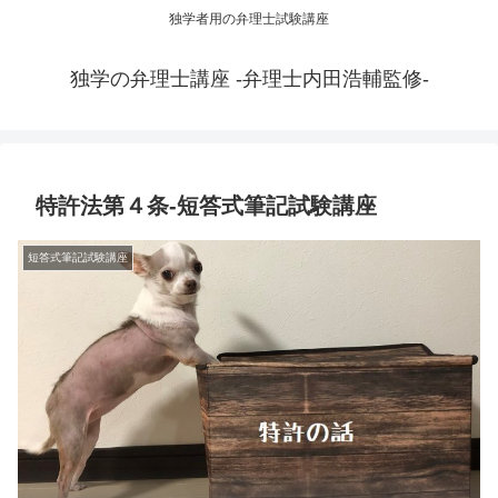
独学者用の弁理士試験講座
独学の弁理士講座 -弁理士内田浩輔監修-
特許法第４条-短答式筆記試験講座
短答式筆記試験講座