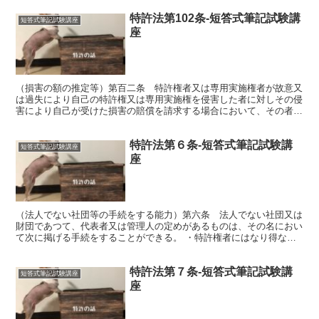
特許法第102条-短答式筆記試験講
短答式筆記試験講座
座
（損害の額の推定等）第百二条 特許権者又は専用実施権者が故意又
は過失により自己の特許権又は専用実施権を侵害した者に対しその侵
害により自己が受けた損害の賠償を請求する場合において、その者が
その侵害の行為を組成した物を譲渡したときは、次の各号に...
特許法第６条-短答式筆記試験講
短答式筆記試験講座
座
（法人でない社団等の手続をする能力）第六条 法人でない社団又は
財団であつて、代表者又は管理人の定めがあるものは、その名におい
て次に掲げる手続をすることができる。 ・特許権者にはなり得ない
ので、無効審判を請求されることや訂正審判を請求すること...
特許法第７条-短答式筆記試験講
短答式筆記試験講座
座