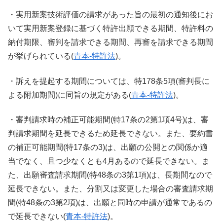
・実用新案技術評価の請求があった旨の最初の通知後にお
いて実用新案登録に基づく特許出願できる期間、特許料の
納付期限、審判を請求できる期間、再審を請求できる期間
が挙げられている(
青本-特許法
)。
・訴えを提起する期間については、特178条5項(審判長に
よる附加期間)に同旨の規定がある(
青本-特許法
)。
・審判請求時の補正可能期間(特17条の2第1項4号)は、審
判請求期間を延長できるため延長できない。また、要約書
の補正可能期間(特17条の3)は、出願の公開との関係か適
当でなく、且つ少なくとも4月あるので延長できない。ま
た、出願審査請求期間(特48条の3第1項)は、長期間なので
延長できない。また、分割又は変更した場合の審査請求期
間(特48条の3第2項)は、出願と同時の申請が通常であるの
で延長できない(
青本-特許法
)。