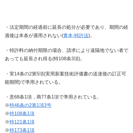
・法定期間の経過前に延長の処分が必要であり、期間の経
過後は本条が適用されない(
青本-特許法
)。
・特許料の納付期限の場合、請求により遠隔地でない者で
あっても延長され得る(特108条3項)。
・実14条の2第5項(実用新案技術評価書の送達後の訂正可
能期間)で準用されている。
・意68条1項，商77条1項で準用されている。
※
特46条の2第1項3号
※
特108条1項
※
特121条1項
※
特173条1項