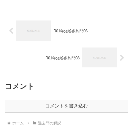
は、メールにてご連絡下さい。 R01年短答著作不競問04...
R01年短答条約問06
R01年短答条約問08
コメント
コメントを書き込む
ホーム
過去問の解説