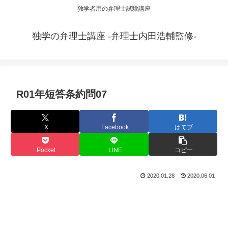
独学者用の弁理士試験講座
独学の弁理士講座 -弁理士内田浩輔監修-
R01年短答条約問07
X
Facebook
はてブ
Pocket
LINE
コピー
2020.01.28
2020.06.01