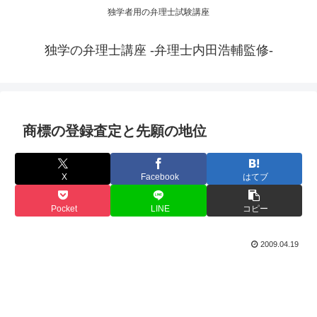
独学者用の弁理士試験講座
独学の弁理士講座 -弁理士内田浩輔監修-
商標の登録査定と先願の地位
X
Facebook
はてブ
Pocket
LINE
コピー
2009.04.19