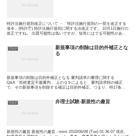
特許法施行規則改正について ・「特許法施行規則の一部を改正する
省令」(特許庁) 特許法施行規則に関する法改正です。 10月1日施行の
改正ですね。 出題可能性は低いですが、短答にはでる可能性がある
のでご一読下さい。 具体的には、米国特許商標庁...
新規事項の削除は目的外補正とな
ブログ
る
新規事項の削除は目的外補正となる 審判請求の審理に関する
Q&A「拒絶査定不服審判」 上のＱ９によると、審判請求時の補正
で、その新規事項を削除する補正は目的外補正、つまり、特17条の2
第5項各号のいずれにも該当しないそうです。※１ そのため、...
弁理士試験-新規性の趣旨
ブログ
新規性の趣旨 新規性の趣旨 - mimi 2010/06/08 (Tue) 01:36:07 現在、