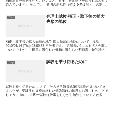
制度趣旨を理解すべく、レジュメ、青本、審査基準を照らし合わせて
読んでいます。 そこで、「発明の新規性（特２９条１項）」の制度
趣旨について質問...
弁理士試験-補正・取下後の拡大
ブログ
先願の地位
補正・取下後の拡大先願の地位 拡大先願の地位について - 虎党
2010/01/14 (Thu) 08:09:57 初学者です。 第29条の2にある拡大先願に
ついてですが、「願書に添付した最初に添付した明細書、特許請求の
範囲、図面」と同一で...
試験を乗り切るために
ブログ
試験を乗り切るために さて、そろそろ短答式筆記試験が近づいてき
ましたが、受験生の皆様は厳しい勉強漬けの毎日をお過ごしのことで
しょう。 特に、弁理士試験は仕事をしながら勉強している方が多い
ので、ただでさえ短い勉強時間を仕事で疲れた状態で乗り切...