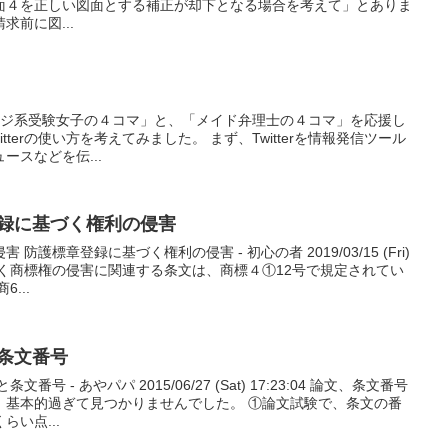
面４を正しい図面とする補正が却下となる場合を考えて」とありま
前に図...
】 「ドジ系受験女子の４コマ」と、「メイド弁理士の４コマ」を応援し
tterの使い方を考えてみました。 まず、Twitterを情報発信ツール
ースなどを伝...
登録に基づく権利の侵害
護標章登録に基づく権利の侵害 - 初心の者 2019/03/15 (Fri)
に基ずく商標権の侵害に関連する条文は、商標４①12号で規定されてい
...
条文番号
 - あやパパ 2015/06/27 (Sat) 17:23:04 論文、条文番号
、基本的過ぎて見つかりませんでした。 ①論文試験で、条文の番
い点...