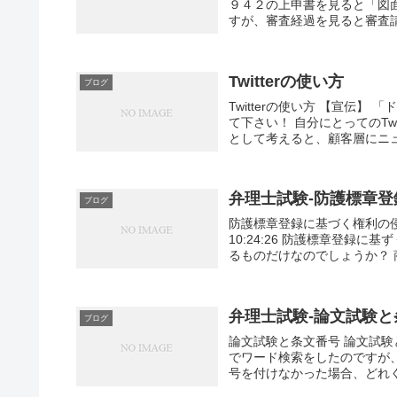
９４２の上申書を見ると「図
すが、審査経過を見ると審査請求
Twitterの使い方
ブログ
Twitterの使い方 【宣伝
て下さい！ 自分にとってのTwi
として考えると、顧客層にニュ
弁理士試験-防護標章
ブログ
防護標章登録に基づく権利の侵害 防
10:24:26 防護標章登録
るものだけなのでしょうか？ 商6
弁理士試験-論文試験と
ブログ
論文試験と条文番号 論文試験と条文番号
でワード検索をしたのですが
号を付けなかった場合、どれくら