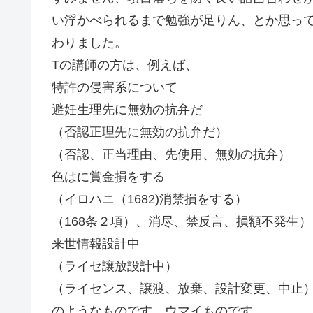
い浮かべられるまで勉強が足りん、とか思っ
わりました。
Tの講師の方は、例えば、
特許の侵害系について
避妊生理先に無効の抗弁だ
（否認正理先に無効の抗弁だ）
（否認、正当理由、先使用、無効の抗弁）
色はに賞金損をする
（イロハニ（1682)消禁損をする）
（168条２項）、消尽、禁反言、損額不発生）
来世情報設計中
（ライセ譲放設計中）
（ライセンス、譲渡、放棄、設計変更、中止
のようなものです。ウマイものです。