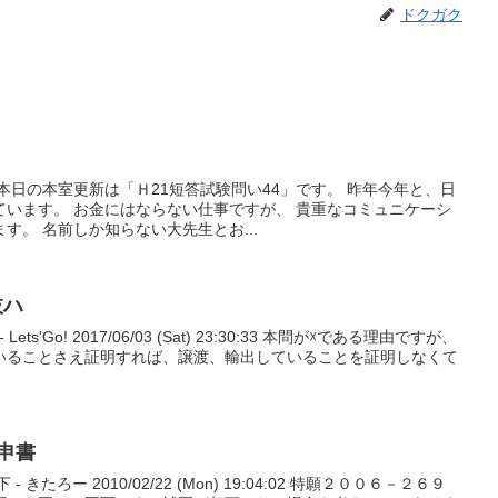
ドクガク
本日の本室更新は「Ｈ21短答試験問い44」です。 昨年今年と、日
ています。 お金にはならない仕事ですが、 貴重なコミュニケーシ
す。 名前しか知らない大先生とお...
枝ハ
ets'Go! 2017/06/03 (Sat) 23:30:33 本問が☓である理由ですが、
いることさえ証明すれば、譲渡、輸出していることを証明しなくて
申書
きたろー 2010/02/22 (Mon) 19:04:02 特願２００６－２６９