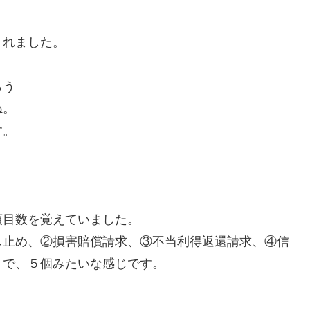
されました。
らう
ね。
す。
項目数を覚えていました。
し止め、②損害賠償請求、③不当利得返還請求、④信
）で、５個みたいな感じです。