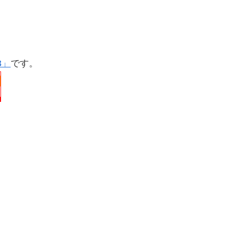
3」
です。