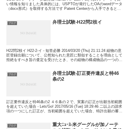
い情報を知りました具体的には、USPTOが発行したOAのwordデータ
（docx形式）を取得する方法です Patent Centerから入手できるとの
ことでしたが...
弁理士試験-H22問2枝イ
ブログ
H22問2枝イ H22-2-イ - 短答必勝 2014/03/20 (Thu) 21:11:24 組物の意
匠登録出願について、公然知られた意匠に類似することを理由として
拒絶をすべき旨の査定を受けたとき、その組物の構成物品の一つの意
匠について...
弁理士試験-訂正要件違反と特46
ブログ
条の2
訂正要件違反と特46条の2 ４６条の２で、実案の訂正が出願当初範囲
を超えていた場合 - Lets'Go! 2017/05/16 (Tue) 18:29:46 二以上の請求
項の一つにした訂正が、当初範囲を超えていた場合、特許出願の審査
において...
重大ﾆｭｰｽ-米グーグルが加ノーテ
ブログ