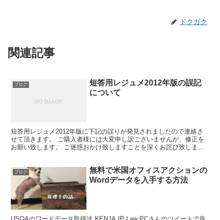
ドクガク
関連記事
短答用レジュメ2012年版の誤記
ブログ
について
短答用レジュメ2012年版に下記の誤りが発見されましたので連絡さ
せて頂きます。 ご購入者様には大変申し訳ございませんが、修正を
お願い致します。 ご迷惑おかけ致しますことを深くお詫び致しま
す。 なお、必要な方には修正後の2012年版レジュメを...
無料で米国オフィスアクションの
ブログ
Wordデータを入手する方法
USOAのワードデータ取得法 KENJA IP Law PCさんのツイートで良