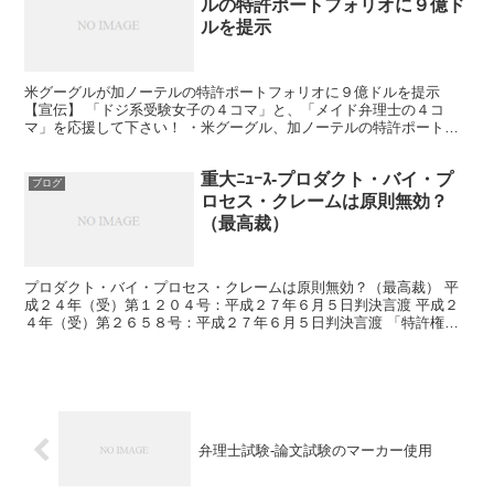
ルの特許ポートフォリオに９億ド
ルを提示
米グーグルが加ノーテルの特許ポートフォリオに９億ドルを提示
【宣伝】 「ドジ系受験女子の４コマ」と、「メイド弁理士の４コ
マ」を応援して下さい！ ・米グーグル、加ノーテルの特許ポートフ
ォリオに９億ドル提示（知財情報局） ・ノーテルの知的財産オ...
重大ﾆｭｰｽ-プロダクト・バイ・プ
ブログ
ロセス・クレームは原則無効？
（最高裁）
プロダクト・バイ・プロセス・クレームは原則無効？（最高裁） 平
成２４年（受）第１２０４号：平成２７年６月５日判決言渡 平成２
４年（受）第２６５８号：平成２７年６月５日判決言渡 「特許権侵
害差止請求事件」 特許請求の範囲にその物の製造方法の記...
弁理士試験-論文試験のマーカー使用