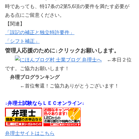
時であっても、特17条の2第5,6項の要件を満たす必要が
ある点にご留意ください。
【関連】
「
誤記の補正と独立特許要件
」
「
シフト補正
」
管理人応援のために↓クリックお願いします。
←本日２位
です。ご協力お願いします！
弁理ブログランキング
←首位奪還！ご協力ありがとうございます！
↓弁理士試験ならＬＥＣオンライン↓
弁理士サイトはこちら