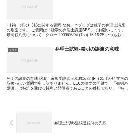
H19年（行ﾋ）318に関する質問 なお、本ブログは独学の弁理士講座
の別室です。 ご質問は「独学の弁理士講座BBS」でお願いします。
最高裁判例について - タロー 2009/06/04 (Thu) 15:16:25 いつもお世
話になります...
弁理士試験-発明の譲渡の意味
ブログ
発明の譲渡の意味 譲渡 - 選択受験者 2013/02/22 (Fri) 23:19:47 文言の
取扱っぽい質問で申し訳ありません。LECの論文の問題で、「発明の
譲渡」は特許を受ける権利と発明者であることの移転であり、「特許
を受ける権利の譲...
弁理士試験-過誤登録時の先願