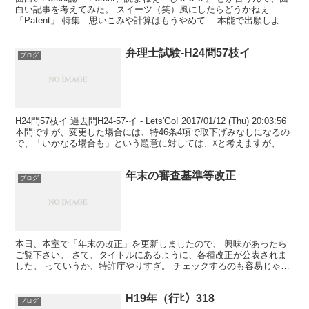
白い記事を考えてみた。 スイーツ（笑）風にしたらどうかねぇ
「Patent」 特集 思いこみや計算はもうやめて… 本能で出願しよう!
Ｐ16～ 特許に浸りたい。 Ｐ...
弁理士試験-H24問57枝イ
ブログ
H24問57枝イ 過去問H24-57-イ - Lets'Go! 2017/01/12 (Thu) 20:03:56
本問ですが、変更した場合には、特46条4項で取下げみなしになるの
で、「いかなる場合も」という題意に対しては、☓と考えますが、...
年末の審査基準等改正
ブログ
本日、本室で「年末の改正」を更新しましたので、 興味があったら
ご覧下さい。 さて、タイトルにあるように、各種改正が公表されま
した。 っていうか、特許庁やりすぎ。 チェックするのも容易じゃな
いよコレ・・・orz 試験に関連ありそうなのは、 ・...
H19年（行ﾋ）318
ブログ