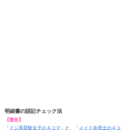
明細書の誤記チェック法
【宣伝】
「
ドジ系受験女子の４コマ
」と、「
メイド弁理士の４コ