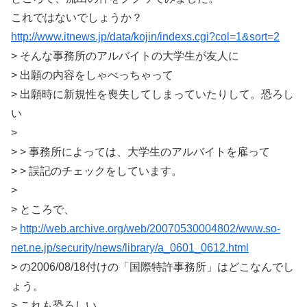
これではないでしょうか？
http://www.itnews.jp/data/kojin/indexs.cgi?col=1&sort=2
> そんな事務所のアルバイトの大学生が友人に
> 出願の内容をしゃべっちゃって
> 出願時に新規性を喪失してしまっていたりして。恐ろし
い
>
> > 事務所によっては、大学生のアルバイトを雇って
> > 誤記のチェックをしています。
>
> ところで、
>
http://web.archive.org/web/20070530004802/www.so-
net.ne.jp/security/news/library/a_0601_0612.html
> の2006/08/18付けの「国際特許事務所」はどこなんでし
ょう。
> これも恐ろしい