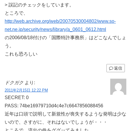
> 誤記のチェックをしています。
ところで、
http://web.archive.org/web/20070530004802/www.so-
net.ne.jp/security/news/library/a_0601_0612.html
の2006/08/18付けの「国際特許事務所」はどこなんでしょ
う。
これも恐ろしい
返信
ドクガク
より:
2011年2月15日 12:22 PM
SECRET: 0
PASS: 74be16979710d4c4e7c6647856088456
近年は口頭で説明して新規性が喪失するような発明は少な
いので、さすがに、それはないでしょうが・・・
ところで、流出の件をググッてみました。