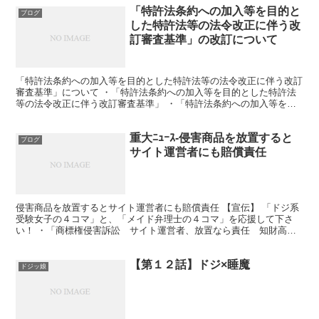
「特許法条約への加入等を目的と
ブログ
した特許法等の法令改正に伴う改
訂審査基準」の改訂について
「特許法条約への加入等を目的とした特許法等の法令改正に伴う改訂
審査基準」について ・「特許法条約への加入等を目的とした特許法
等の法令改正に伴う改訂審査基準」 ・「特許法条約への加入等を目
的とした特許法等の法令改正に伴う改訂審査基準」(特許庁...
重大ﾆｭｰｽ-侵害商品を放置すると
ブログ
サイト運営者にも賠償責任
侵害商品を放置するとサイト運営者にも賠償責任 【宣伝】 「ドジ系
受験女子の４コマ」と、「メイド弁理士の４コマ」を応援して下さ
い！ ・「商標権侵害訴訟 サイト運営者、放置なら責任 知財高裁
が判断」(産経ﾆｭｰｽ) ・「商標権侵害は「通販サイト...
【第１２話】ドジ×睡魔
ドジッ娘