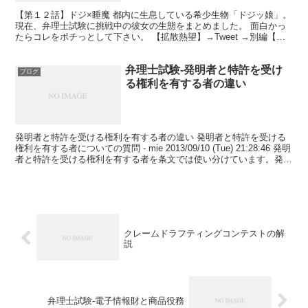
【第１２話】ドジ×睡魔 都内に生息している希少生物「ドジッ娘」。
現在、弁理士試験に挑戦中の彼女の生態をまとめました。 面白かっ
たらコレをポチっとして下さい。 【拡散熱望】→Tweet →別編【第
壱話】 →本編【第１３話】 管理人応援のため...
弁理士試験-発明者と特許を受け
ブログ
る権利を有する者の違い
発明者と特許を受ける権利を有する者の違い 発明者と特許を受ける
権利を有する者についての質問 - mie 2013/09/10 (Tue) 21:28:46 発明
者と特許を受ける権利を有する者を条文では使い分けています。発明
者と特許を受ける権...
クレームドラフティングコンテストの解
説
弁理士試験-電子情報財と商品役務