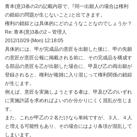
青本(意)3条の2の記載内容で、｢同一出願人の場合は権利
の錯綜の問題が生じないこと｣と出てきます。
権利の錯綜とは具体的にどのようなことなのでしょうか？
Re: 青本(意)3条の2 – 管理人
2012/10/29 (Mon) 12:18:05
具体的には、甲が完成品の意匠を出願した後に、甲の先願
の意匠が意匠公報に掲載される前に、その完成品を構成す
る部品の意匠を乙が出願した場合に、甲及び乙の両出願が
登録されると、権利が複雑に入り混じって権利関係の錯綜
が生じます。
例えば、意匠を実施しようとする者は、甲及び乙のいずれ
に実施許諾を求めればよいのか分かりにくく混乱が生じま
す。
また、これが甲乙の２名だけなら単純ですが、３人、４人
と増える可能性もあり、その場合にはより条項が混乱して
しまいます。