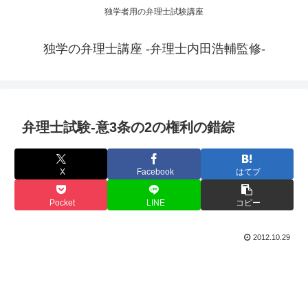
独学者用の弁理士試験講座
独学の弁理士講座 -弁理士内田浩輔監修-
弁理士試験-意3条の2の権利の錯綜
X
Facebook
はてブ
Pocket
LINE
コピー
2012.10.29