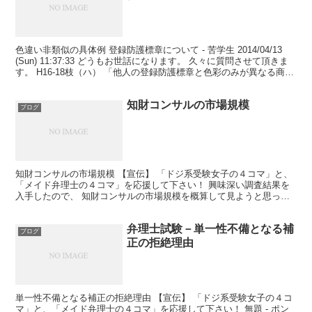
色違い非類似の具体例 登録防護標章について - 苦学生 2014/04/13
(Sun) 11:37:33 どうもお世話になります。 久々に質問させて頂きま
す。 H16‐18枝（ハ） 「他人の登録防護標章と色彩のみが異なる商標
であって、その...
知財コンサルの市場規模
ブログ
知財コンサルの市場規模 【宣伝】 「ドジ系受験女子の４コマ」と、
「メイド弁理士の４コマ」を応援して下さい！ 興味深い調査結果を
入手したので、 知財コンサルの市場規模を概算して見ようと思っ
た。 当該調査によると、 知的財産コンサルティング業務...
弁理士試験－単一性不備となる補
ブログ
正の拒絶理由
単一性不備となる補正の拒絶理由 【宣伝】 「ドジ系受験女子の４コ
マ」と、「メイド弁理士の４コマ」を応援して下さい！ 無題 - ポン