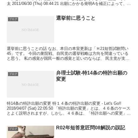
太 2011/06/30 (Thu) 08:44:21 出願にかかる発明Aを補正によって、
B、Cにした場合、...
選挙前に思うこと
ブログ
選挙前に思うことの話 なお、本日の本室更新は「Ｈ21短答試験問い
45」です。 今回の衆院戦、自民党の選挙戦略は方向を間違っている
と思う。 私の感覚が国民一般の感覚と近いのならば、 民主党が支持
されているのは、 「民主党に政権を任せられる」と...
弁理士試験-特14条の特許出願の
ブログ
変更
特14条の特許出願の変更 特１４条の特許出願の変更 - Let's Go!!
2018/04/07 (Sat) 22:05:50 「特許出願の変更」とは、４６条のケース
とよく説明されますが、しかし、４６条は、「特許出願への変更」
と、条文から...
R02年短答意匠問08解説の誤記
ブログ