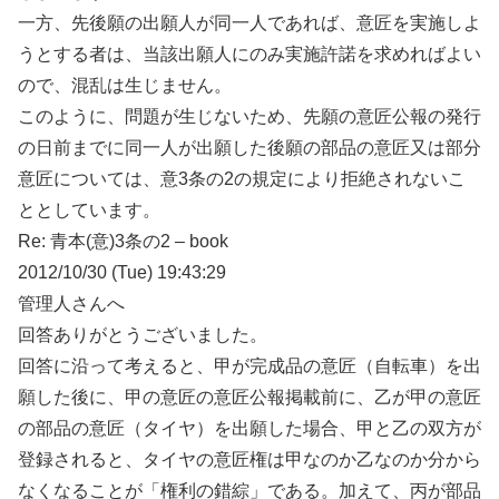
一方、先後願の出願人が同一人であれば、意匠を実施しよ
うとする者は、当該出願人にのみ実施許諾を求めればよい
ので、混乱は生じません。
このように、問題が生じないため、先願の意匠公報の発行
の日前までに同一人が出願した後願の部品の意匠又は部分
意匠については、意3条の2の規定により拒絶されないこ
ととしています。
Re: 青本(意)3条の2 – book
2012/10/30 (Tue) 19:43:29
管理人さんへ
回答ありがとうございました。
回答に沿って考えると、甲が完成品の意匠（自転車）を出
願した後に、甲の意匠の意匠公報掲載前に、乙が甲の意匠
の部品の意匠（タイヤ）を出願した場合、甲と乙の双方が
登録されると、タイヤの意匠権は甲なのか乙なのか分から
なくなることが「権利の錯綜」である。加えて、丙が部品