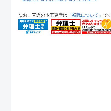
なお、直近の本室更新は
「転職について」
で