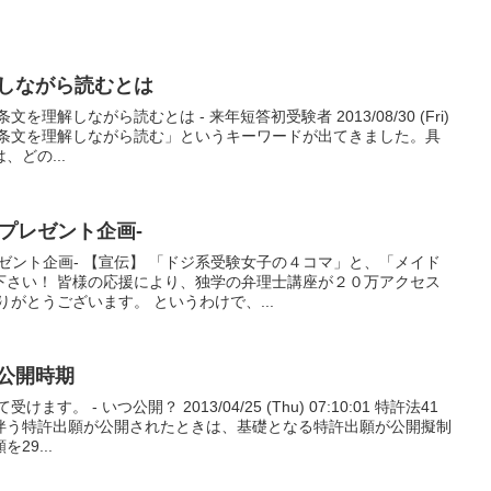
解しながら読むとは
理解しながら読むとは - 来年短答初受験者 2013/08/30 (Fri)
記に「条文を理解しながら読む」というキーワードが出てきました。具
どの...
-プレゼント企画-
ゼント企画- 【宣伝】 「ドジ系受験女子の４コマ」と、「メイド
下さい！ 皆様の応援により、独学の弁理士講座が２０万アクセス
がとうございます。 というわけで、...
公開時期
。 - いつ公開？ 2013/04/25 (Thu) 07:10:01 特許法41
伴う特許出願が公開されたときは、基礎となる特許出願が公開擬制
29...