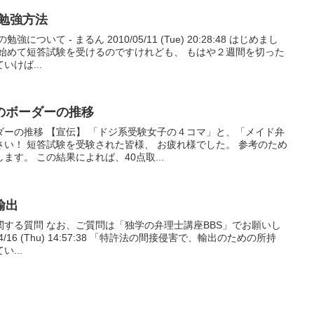
勉強方法
いて - まるん 2010/05/11 (Tue) 20:28:48 はじめまし
度始めて短答試験を受けるのですけれども、 もはや２週間を切った
けば...
のボーダーの推移
ダーの推移 【宣伝】 「ドジ系受験女子の４コマ」と、「メイド弁
い！ 短答試験を受験された皆様、 お疲れ様でした。 参考のため
す。 この結果によれば、40点取...
輸出
する質問 なお、ご質問は「独学の弁理士講座BBS」でお願いし
9/04/16 (Thu) 14:57:38 「特許法の間接侵害で、輸出のための所持
...