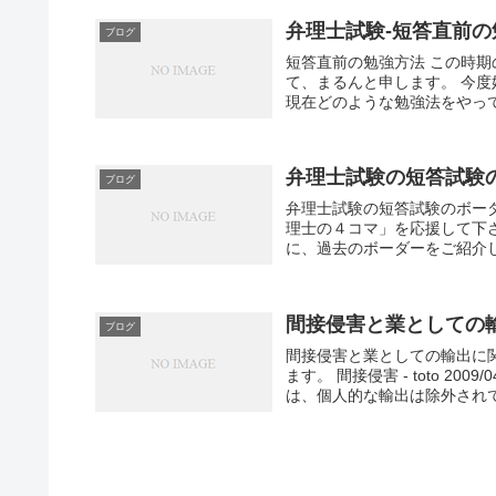
弁理士試験-短答直前の
ブログ
短答直前の勉強方法 この時期の勉強につ
て、まるんと申します。 今
現在どのような勉強法をやってい
弁理士試験の短答試験
ブログ
弁理士試験の短答試験のボー
理士の４コマ」を応援して下さ
に、過去のボーダーをご紹介しま
間接侵害と業としての
ブログ
間接侵害と業としての輸出に関
ます。 間接侵害 - toto 200
は、個人的な輸出は除外されてい