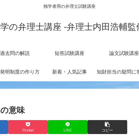
独学者用の弁理士試験講座
学の弁理士講座 -弁理士内田浩輔監
過去問の解説
短答試験講座
論文試験講座
発明制度の作り方
新着・人気記事
中の意味
Pocket
LINE
コピー