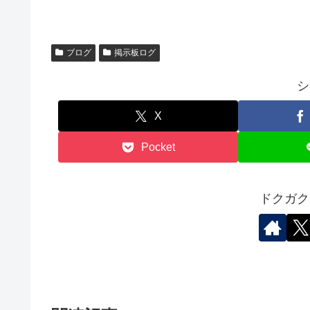
ブログ
掲示板ログ
シ
X
Pocket
ドクガク