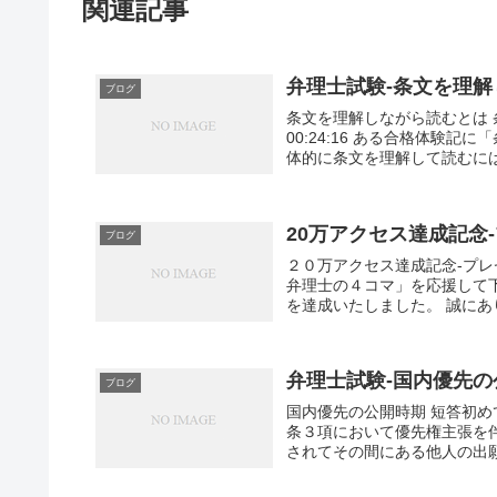
関連記事
弁理士試験-条文を理
ブログ
条文を理解しながら読むとは 条文を
00:24:16 ある合格体験
体的に条文を理解して読むには、
20万アクセス達成記念
ブログ
２０万アクセス達成記念-プレ
弁理士の４コマ」を応援して
を達成いたしました。 誠にあり
弁理士試験-国内優先の
ブログ
国内優先の公開時期 短答初めて受けます
条３項において優先権主張を
されてその間にある他人の出願を