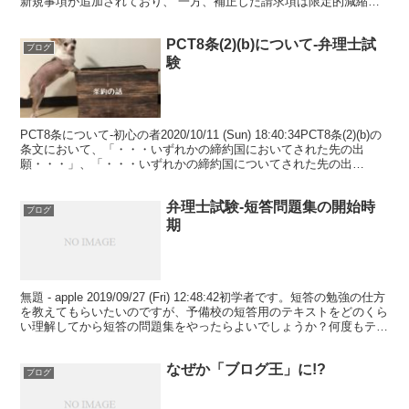
新規事項が追加されており、 一方、補正した請求項は限定的減縮で
特許査定を受けられる...
PCT8条(2)(b)について-弁理士試
ブログ
験
PCT8条について-初心の者2020/10/11 (Sun) 18:40:34PCT8条(2)(b)の
条文において、「・・・いずれかの締約国においてされた先の出
願・・・」、「・・・いずれかの締約国についてされた先の出
願・・・」との表現があり...
弁理士試験-短答問題集の開始時
ブログ
期
無題 - apple 2019/09/27 (Fri) 12:48:42初学者です。短答の勉強の仕方
を教えてもらいたいのですが、予備校の短答用のテキストをどのくら
い理解してから短答の問題集をやったらよいでしょうか？何度もテキ
ストを繰り返して...
なぜか「ブログ王」に!?
ブログ