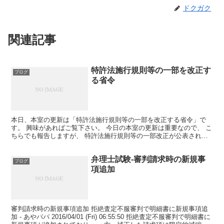
ドクガク
関連記事
特許法施行規則等の一部を改正す
ブログ
る省令
本日、本室の更新は「特許法施行規則等の一部を改正する省令」で
す。 興味があればご覧下さい。 今日の本室の更新は重要なので、 こ
ちらでも報告しますが、 特許法施行規則等の一部改正が公表されま
した。 受験生の皆さんは少なくとも、 「証明等の制限...
弁理士試験-審判請求時の新規事
ブログ
項追加
審判請求時の新規事項追加 拒絶査定不服審判で明細書に新規事項追
加 - あやパパ 2016/04/01 (Fri) 06:55:50 拒絶査定不服審判で明細書に