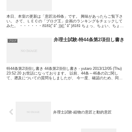
本日、本室の更新は「意匠法49条」です。 興味があったらご覧下さ
い。 さて、ＬＥＣの「ブログ王」企画のランキングをチェックして
みた。 ・・・・・・ｵﾛｵﾛ(ﾟﾛﾟ;))((;ﾟﾛﾟ)ｵﾛｵﾛ ちょっ、ちょい、ちょ
い、ちょい！！ 弁理士部門１...
弁理士試験-特44条第2項但し書き
ブログ
特44条第2項但し書き 44条第2項但し書き - yutaro 2013/12/05 (Thu)
23:52:20 お世話になっております。 以前、44条～46条の2に関し
て、遡及についての質問をしましたが、 今一度、確認のため、同じ
ような...
弁理士試験-組物の意匠と動的意匠