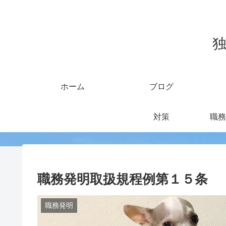
独
ホーム
ブログ
対策
職務
職務発明取扱規程例第１５条 
職務発明