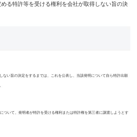
定める特許等を受ける権利を会社が取得しない旨の決
しない旨の決定をするまでは、これを公表し、当該発明について自ら特許出願
。
について、発明者が特許を受ける権利または特許権を第三者に譲渡しようとす