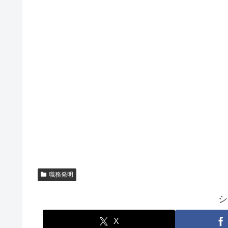
職務発明
シ
X