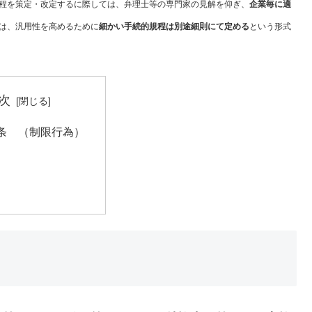
程を策定・改定するに際しては、弁理士等の専門家の見解を仰ぎ、
企業毎に適
は、汎用性を高めるために
細かい手続的規程は別途細則にて定める
という形式
次
条 （制限行為）