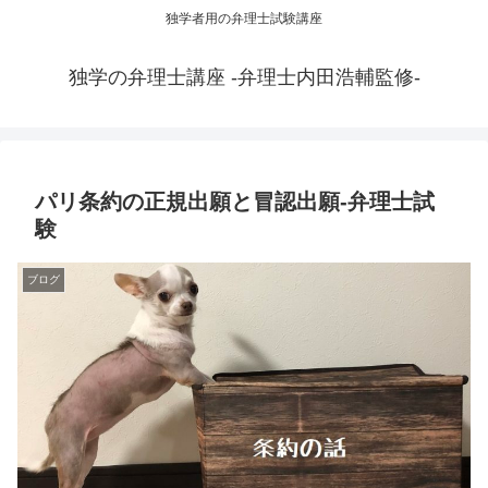
独学者用の弁理士試験講座
独学の弁理士講座 -弁理士内田浩輔監修-
パリ条約の正規出願と冒認出願-弁理士試
験
ブログ