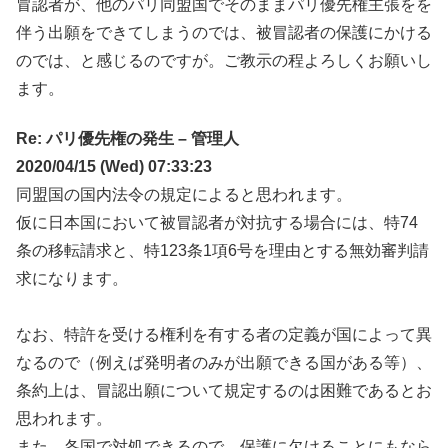
冒認者が、他のパリ同盟国でそのままパリ優先権主張をを
伴う出願をできてしまうのでは、被冒認者の保護にかける
のでは、と感じるのですが。ご教示の程よろしくお願いし
ます。
Re: パリ優先権の発生 – 管理人
2020/04/15 (Wed) 07:33:23
同盟国の国内法令の規定によると思われます。
仮に日本国において被冒認者が対抗する場合には、特74
条の移転請求と、特123条1項6号を理由とする無効審判請
求になります。
なお、特許を受ける権利を有する者の定義が国によって異
なるので（例えば発明者のみが出願できる国がある等）、
条約上は、冒認出願について規定するのは困難であるとお
思われます。
また、各国で対処できるので、保護に欠けることにもなら