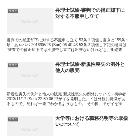
択科目の国際私法...
弁理士試験-審判での補正却下に
ブログ
対する不服申し立て
審判での補正却下に対する不服申し立て 53条３項但し書きと159条１
項 - あやパパ 2016/06/26 (Sun) 06:40:43 53条３項但し下記の意味は
”審査での補正却下では不服申し立ては出来ないけれども、拒絶査定
不服審判を請...
弁理士試験-新規性喪失の例外と
ブログ
他人の販売
新規性喪失の例外と他人の販売 新規性喪失の例外について - 初学者
2013/11/17 (Sun) 22:50:06 甲がイを発明した。イは外観に特徴があ
るもので、見れば一発でわかるようなもの。 その後、甲がイを実施
した製品を販売した。2...
大学等における職務発明等の取扱
ブログ
いについて