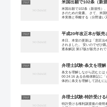
米国出願で102条（新
ブログ
米国出願で102条（新規性）
きのための覚書。 さて、米
本実務と乖離する（分野違い又
平成20年改正本が販売
ブログ
本日、本室の更新は「意匠法4
されました。 安いのでぜひ購
逐条解説 第17版が販売されて
弁理士試験-条文を理
ブログ
条文を理解しながら読むとは 条文を
00:24:16 ある合格体験
体的に条文を理解して読むには、
弁理士試験-特許受け
ブログ
特許受ける権利譲渡後の発明