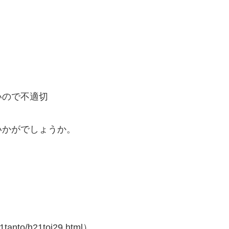
。
。
いので不適切
いかがでしょうか。
1tanto/h21toi29.html）