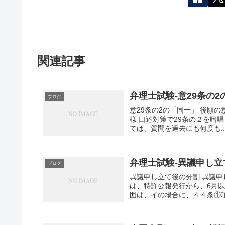
関連記事
弁理士試験-意29条の
ブログ
意29条の2の「同一」 後願の意匠を実
様 口述対策で29条の２を暗
ては、質問を過去にも何度も..
弁理士試験-異議申し
ブログ
異議申し立て後の分割 異議申し立てと分割
は、特許公報発行から、6月
囲は、イの場合に、４４条①項.