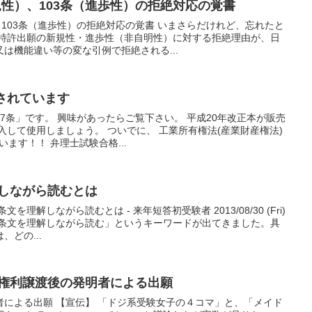
規性）、103条（進歩性）の拒絶対応の覚書
、103条（進歩性）の拒絶対応の覚書 いまさらだけれど、忘れたと
国特許出願の新規性・進歩性（非自明性）に対する拒絶理由が、日
は機能違い等の変な引例で拒絶される...
されています
7条」です。 興味があったらご覧下さい。 平成20年改正本が販売
入して使用しましょう。 ついでに、 工業所有権法(産業財産権法)
います！！ 弁理士試験合格...
解しながら読むとは
理解しながら読むとは - 来年短答初受験者 2013/08/30 (Fri)
記に「条文を理解しながら読む」というキーワードが出てきました。具
どの...
る権利譲渡後の発明者による出願
者による出願 【宣伝】 「ドジ系受験女子の４コマ」と、「メイド