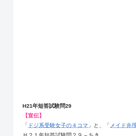
H21年短答試験問29
【宣伝】
「
ドジ系受験女子の４コマ
」と、「
メイド弁
Ｈ２１年短答試験問２９ – ちき