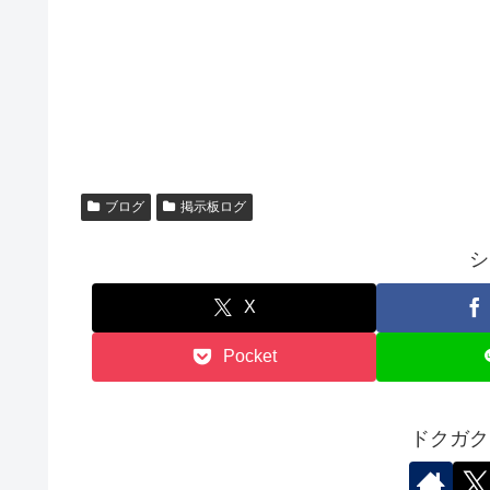
ブログ
掲示板ログ
シ
X
Pocket
ドクガク