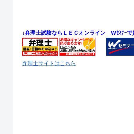
↓弁理士試験ならＬＥＣオンライン
Wｾﾐﾅｰ
弁理士サイトはこちら