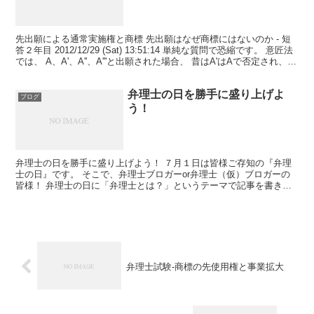
先出願による通常実施権と商標 先出願はなぜ商標にはないのか - 短
答２年目 2012/12/29 (Sat) 13:51:14 単純な質問で恐縮です。 意匠法
では、 A、A'、A''、A'''と出願された場合、 昔はA'はAで否定され、
A”...
弁理士の日を勝手に盛り上げよ
ブログ
う！
弁理士の日を勝手に盛り上げよう！ ７月１日は皆様ご存知の『弁理
士の日』です。 そこで、弁理士ブロガーor弁理士（仮）ブロガーの
皆様！ 弁理士の日に「弁理士とは？」というテーマで記事を書きま
せんか？ 草の根活動で弁理士の知名度を向上させましょ...
弁理士試験-商標の先使用権と事業拡大