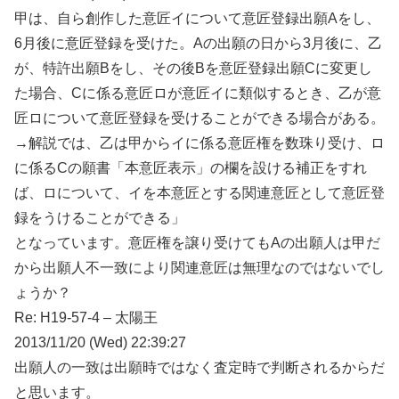
甲は、自ら創作した意匠イについて意匠登録出願Aをし、
6月後に意匠登録を受けた。Aの出願の日から3月後に、乙
が、特許出願Bをし、その後Bを意匠登録出願Cに変更し
た場合、Cに係る意匠ロが意匠イに類似するとき、乙が意
匠ロについて意匠登録を受けることができる場合がある。
→解説では、乙は甲からイに係る意匠権を数珠り受け、ロ
に係るCの願書「本意匠表示」の欄を設ける補正をすれ
ば、ロについて、イを本意匠とする関連意匠として意匠登
録をうけることができる」
となっています。意匠権を譲り受けてもAの出願人は甲だ
から出願人不一致により関連意匠は無理なのではないでし
ょうか？
Re: H19-57-4 – 太陽王
2013/11/20 (Wed) 22:39:27
出願人の一致は出願時ではなく査定時で判断されるからだ
と思います。