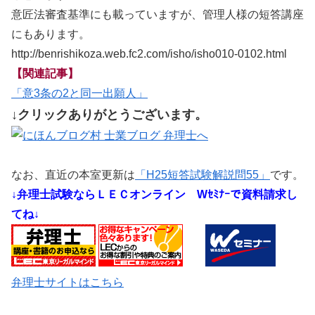
意匠法審査基準にも載っていますが、管理人様の短答講座
にもあります。
http://benrishikoza.web.fc2.com/isho/isho010-0102.html
【関連記事】
「意3条の2と同一出願人」
↓クリックありがとうございます。
なお、直近の本室更新は
「H25短答試験解説問55」
です。
↓弁理士試験ならＬＥＣオンライン
Wｾﾐﾅｰで資料請求し
てね↓
弁理士サイトはこちら