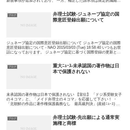
新規事項が追加されており、 一方、補正した請求項は限定的減縮で
特許査定を受けられる...
弁理士試験-ジュネーブ協定の国
ブログ
際意匠登録出願について
ジュネーブ協定の国際意匠登録出願について ジュネーブ協定の国際
意匠登録出願について - NAO 2015/03/03 (Tue) 18:58:40 いつもお世
話になっております。 ジュネーブ協定に基づく国際登録の更新と国
内の意匠権との関係に...
重大ﾆｭｰｽ-未承認国の著作物は日
ブログ
本で保護されない
未承認国の著作物は日本で保護されない 【宣伝】 「ドジ系受験女子
の４コマ」と、「メイド弁理士の４コマ」を応援して下さい！ ・
「北朝鮮の作品に著作権保護義務なし 最高裁判決」(産経ﾆｭｰｽ) ・
「北朝鮮の作品に「著作権なし」」(nikkann...
弁理士試験-先出願による通常実
ブログ
施権と商標