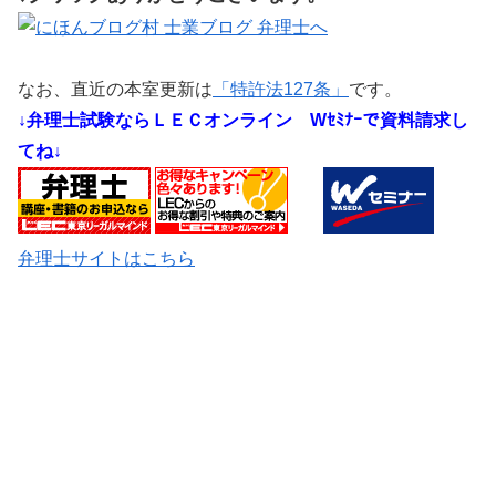
なお、直近の本室更新は
「特許法127条」
です。
↓弁理士試験ならＬＥＣオンライン
Wｾﾐﾅｰで資料請求し
てね↓
弁理士サイトはこちら