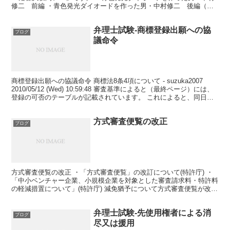
修二 前編 ・青色発光ダイオードを作った男・中村修二 後編（テ
レビ東京） 見逃した・・・orz ...
弁理士試験-商標登録出願への協
ブログ
議命令
商標登録出願への協議命令 商標法8条4項について - suzuka2007
2010/05/12 (Wed) 10:59:48 審査基準によると（最終ページ）には、
登録の可否のテーブルが記載されています。 これによると、同日出
願で協議となる...
方式審査便覧の改正
ブログ
方式審査便覧の改正 ・「方式審査便覧」の改訂について(特許庁) ・
「中小ベンチャー企業、小規模企業を対象とした審査請求料・特許料
の軽減措置について」(特許庁) 減免猶予について方式審査便覧が改訂
されました。 認定ＴＬＯが減免対象に加えられ、...
弁理士試験-先使用権者による消
ブログ
尽又は援用