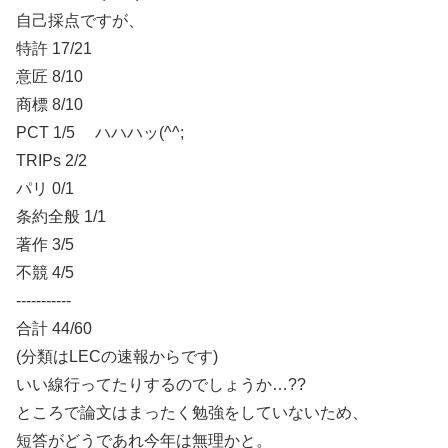
自己採点ですが、
特許 17/21
意匠 8/10
商標 8/10
PCT 1/5 ハハハッ(^^;
TRIPs 2/2
パリ 0/1
条約全般 1/1
著作 3/5
不競 4/5
-----------
合計 44/60
(分類はLECの速報からです)
いい線行ってたりするのでしょうか…??
ところで論文はまったく勉強をしていないため、
短答がどうであれ今年は無理かと。