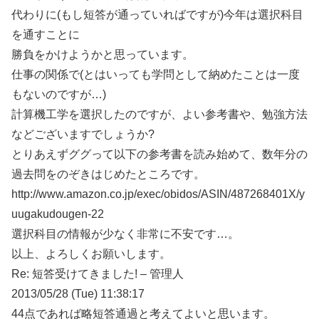
代わりに(もし短答が通っていればですが)今年は選択科目
を通すことに
勝負をかけようかと思っています。
仕事の関係で(とはいっても学問として納めたことは一度
もないのですが…)
計算機工学を選択したのですが、よい参考書や、勉強方法
などございますでしょうか?
とりあえずググって以下の参考書を読み始めて、数年分の
過去問をのぞきはじめたところです。
http://www.amazon.co.jp/exec/obidos/ASIN/487268401X/y
uugakudougen-22
選択科目の情報が少なく非常に不安です…。
以上、よろしくお願いします。
Re: 短答受けてきました! – 管理人
2013/05/28 (Tue) 11:38:17
44点であれば略短答通過と考えてよいと思います。