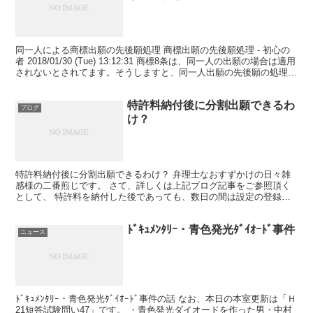
同一人による商標出願の先後願処理 商標出願の先後願処理 - 初心の
者 2018/01/30 (Tue) 13:12:31 商標8条は、同一人の出願の場合は適用
されないとされてます。そうしますと、同一人出願の先後願の処理
は、 商4条①11号が...
特許料納付後に分割出願できるわ
ブログ
け？
特許料納付後に分割出願できるわけ？ 弁理士なおすずかけの日々雑
感様の二番煎じです。 さて、詳しくは上記ブログ記事をご参照頂く
として、 特許料を納付した後であっても、数日の間は設定の登録が
なされないようです。 そのため、特許料を納付した後から...
ﾄﾞｷｭﾒﾝﾀﾘｰ・青色発光ﾀﾞｲｵｰﾄﾞ事件
ニュース
ﾄﾞｷｭﾒﾝﾀﾘｰ・青色発光ﾀﾞｲｵｰﾄﾞ事件の話 なお、本日の本室更新は「Ｈ
21短答試験問い47」です。 ・青色発光ダイオードを作った男・中村