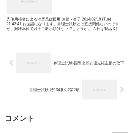
先使用権者による消尽又は援用 無題 - 杏子 2014/02/18 (Tue)
21:42:41 お世話になります。弁理士試験とは直接関係ないのです
が、興味本位で以下ご教示頂けないでしょうか。 Ａ社は製品Ｘにつ
いて特許権を持っています。 し...
弁理士試験-国際出願と優先権主張の取下
弁理士試験-特134条の2第2項
コメント