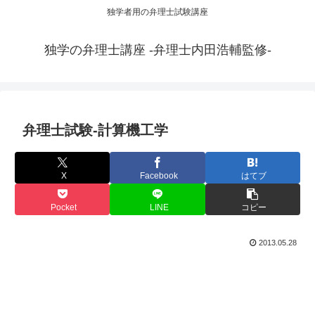
独学者用の弁理士試験講座
独学の弁理士講座 -弁理士内田浩輔監修-
弁理士試験-計算機工学
X
Facebook
はてブ
Pocket
LINE
コピー
2013.05.28