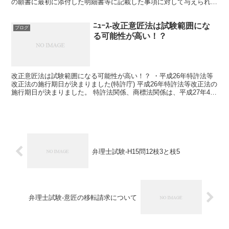
の願書に最初に添付した明細書等に記載した事項に対して与えられる
ものであり、実用新...
ﾆｭｰｽ-改正意匠法は試験範囲にな
ブログ
る可能性が高い！？
改正意匠法は試験範囲になる可能性が高い！？ ・平成26年特許法等
改正法の施行期日が決まりました(特許庁) 平成26年特許法等改正法の
施行期日が決まりました。 特許法関係、商標法関係は、平成27年4月
1日です。 一方、意匠法関係は、ジュネーブ...
弁理士試験-H15問12枝3と枝5
弁理士試験-意匠の移転請求について