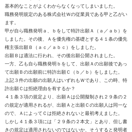
基本的なことがよくわからなくなってしまいました。
職務発明規定のある株式会社Ｗの従業員である甲と乙がい
ます。
甲が自ら職務発明ａ、ｂをして特許出願Ａ（ａ／ａｂ）を
しました。その後、Ａを優先権の基礎とする４１条の優先
権主張出願Ｂ（ａｃ／ａｂｃ）をしました。
出願Ｂは適法に行われ、その後出願公開されました。
一方、乙も自ら職務発明ｂをして、出願Ａの出願後であっ
て出願Ｂの出願前に特許出願Ｃ（ｂ／ｂ）をしました。
上記３件の出願の出願人はいずれもＷであり、この時、特
許出願Ｃは拒絶理由を有するか？
４１条３項の規定より、出願Ａは公開擬制され２９条の２
の規定が適用されるが、出願Ａと出願Ｃの出願人は同一な
ので、ＡによってＣは拒絶されないと最初考えました。
しかし４１条３項には「２９条の２本文」とあり、但し書
きの規定は適用されないのではないか、そうすると発明者