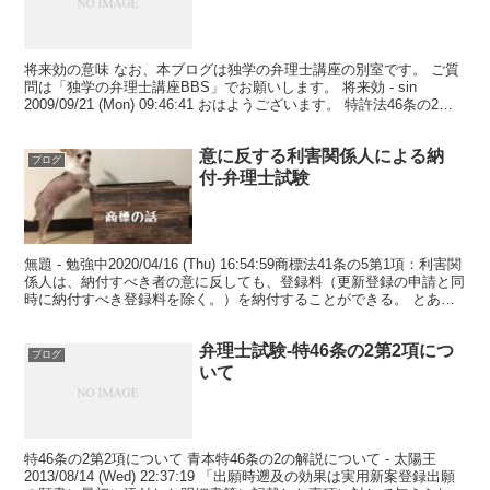
将来効の意味 なお、本ブログは独学の弁理士講座の別室です。 ご質
問は「独学の弁理士講座BBS」でお願いします。 将来効 - sin
2009/09/21 (Mon) 09:46:41 おはようございます。 特許法46条の2の
レジュメの説明P...
意に反する利害関係人による納
ブログ
付-弁理士試験
無題 - 勉強中2020/04/16 (Thu) 16:54:59商標法41条の5第1項：利害関
係人は、納付すべき者の意に反しても、登録料（更新登録の申請と同
時に納付すべき登録料を除く。）を納付することができる。 とあり
ますが、「納付すべき...
弁理士試験-特46条の2第2項につ
ブログ
いて
特46条の2第2項について 青本特46条の2の解説について - 太陽王
2013/08/14 (Wed) 22:37:19 「出願時遡及の効果は実用新案登録出願