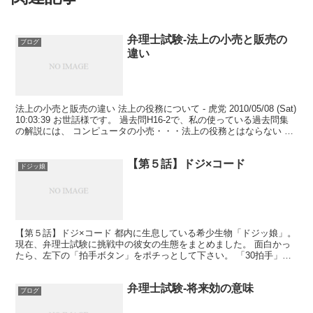
弁理士試験-法上の小売と販売の
ブログ
違い
法上の小売と販売の違い 法上の役務について - 虎党 2010/05/08 (Sat)
10:03:39 お世話様です。 過去問H16-2で、私の使っている過去問集
の解説には、 コンピュータの小売・・・法上の役務とはならない 当
せん金付証票...
【第５話】ドジ×コード
ドジッ娘
【第５話】ドジ×コード 都内に生息している希少生物「ドジッ娘」。
現在、弁理士試験に挑戦中の彼女の生態をまとめました。 面白かっ
たら、左下の「拍手ボタン」をポチっとして下さい。 「30拍手」で
第６話を公開します。 【拡散熱望】→Tweet ...
弁理士試験-将来効の意味
ブログ