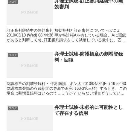
弁理士試験-訂正審判継続中の無
ブログ
効審判
訂正審判継続中の無効審判 無効審判と訂正審判について - ぽにょ
2010/03/10 (Wed) 08:44:38 甲が特許権Aを有している場合、Aに瑕疵
があると判断してaに訂正審判請求をして減縮している最中に、乙か
らAについて無効審判が...
弁理士試験-防護標章の割増登録
ブログ
料・回復
防護標章の割増登録料・回復 防護 - ポン太 2010/04/02 (Fri) 19:52:40
防護標章登録の存続期間の更新で追完（68-3第三項）するとき、この
場合は割増登録料はいるのでしょうか？ いらない場合どうしていら
ないのでしょう...
弁理士試験-未必的に可能性とし
ブログ
て存在する信用