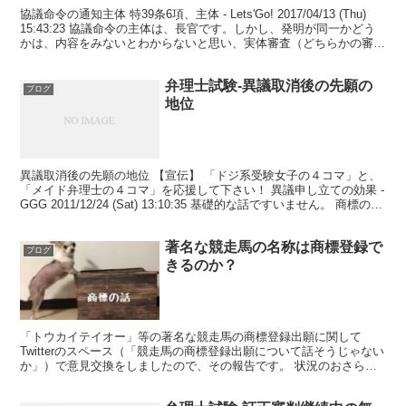
協議命令の通知主体 特39条6項、主体 - Lets'Go! 2017/04/13 (Thu)
15:43:23 協議命令の主体は、長官です。しかし、発明が同一かどう
かは、内容をみないとわからないと思い、実体審査（どちらかの審査
請求があって...
弁理士試験-異議取消後の先願の
ブログ
地位
異議取消後の先願の地位 【宣伝】 「ドジ系受験女子の４コマ」と、
「メイド弁理士の４コマ」を応援して下さい！ 異議申し立ての効果 -
GGG 2011/12/24 (Sat) 13:10:35 基礎的な話ですいません。 商標の場
合、特許と違い...
著名な競走馬の名称は商標登録で
ブログ
きるのか？
「トウカイテイオー」等の著名な競走馬の商標登録出願に関して
Twitterのスペース（「競走馬の商標登録出願について話そうじゃない
か」）で意見交換をしましたので、その報告です。 状況のおさらい
まずおさらいですが、複数の著名な競走馬に対して、...