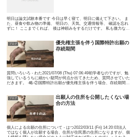
明日は論文試験本番です 今日は早く寝て、明日に備えて下さい。 ま
た、昼食や飲み物の準備、 明日の、天気、交通情報等、 確認を忘れ
ずに！ ここまでくれば、 後は神頼みをするだけです。 私も微力なが
ら祈念させて頂きます。 管理人応援のために↓ク...
優先権主張を伴う国際特許出願の
ブログ
存続期間
質問いろいろ - わた2021/07/08 (Thu) 07:06:49初学者なのですが、勉
強しているうちに細かい疑問が何点か出てきたため、質問させていた
だきます。 -略-②国際特許出願が優先権主張を伴う場合、存続期間は
実際の国際特許出願日...
出願人の住所を公開したくない場
ブログ
合の方法
個人による出願の住所について - はつ2022/03/11 (Fri) 14:20:03法人
ではなく個人が出願する場合、住所が住民票の住所になりますが、個