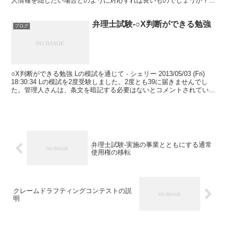
人情報を隠したい場合どのように対応すれば良いものでしょうか？試
験に関係なさそうで恐縮で...
弁理士試験-○X判断ができる勉強
ブログ
○X判断ができる勉強 Lの模試を通じて - シェリー 2013/05/03 (Fri)
18:30:34 Lの模試を2度受験しました。2度とも39に届きませんでし
た。管理人さんは、条文を暗記する必要はないとコメントされていま
すが、暗記をしな...
弁理士試験-実施の事業とともにする通常
使用権の移転
クレームドラフティングコンテストの説
明