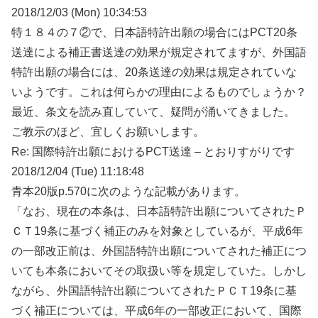
2018/12/03 (Mon) 10:34:53
特１８４の７②で、日本語特許出願の場合にはPCT20条
送達による補正書送達の効果が規定されてますが、外国語
特許出願の場合には、20条送達の効果は規定されていな
いようです。これは何らかの理由によるものでしょうか？
最近、条文を読み直していて、疑問が涌いてきました。
ご教示のほど、宜しくお願いします。
Re: 国際特許出願におけるPCT送達 – とおりすがりです
2018/12/04 (Tue) 11:18:48
青本20版p.570に次のような記載があります。
「なお、現在の本条は、日本語特許出願についてされたＰ
ＣＴ19条に基づく補正のみを対象としているが、平成6年
の一部改正前は、外国語特許出願についてされた補正につ
いても本条においてその取扱い等を規定していた。しかし
ながら、外国語特許出願についてされたＰＣＴ19条に基
づく補正については、平成6年の一部改正において、国際