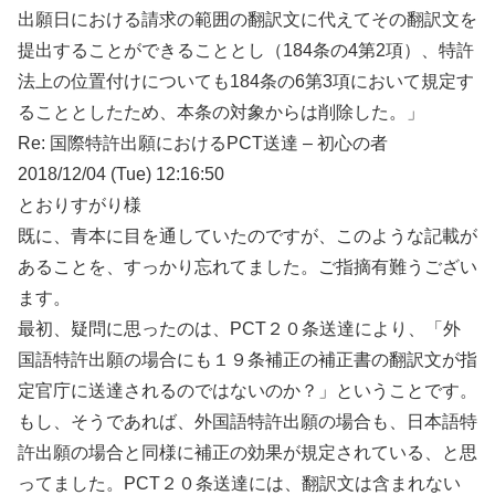
出願日における請求の範囲の翻訳文に代えてその翻訳文を
提出することができることとし（184条の4第2項）、特許
法上の位置付けについても184条の6第3項において規定す
ることとしたため、本条の対象からは削除した。」
Re: 国際特許出願におけるPCT送達 – 初心の者
2018/12/04 (Tue) 12:16:50
とおりすがり様
既に、青本に目を通していたのですが、このような記載が
あることを、すっかり忘れてました。ご指摘有難うござい
ます。
最初、疑問に思ったのは、PCT２０条送達により、「外
国語特許出願の場合にも１９条補正の補正書の翻訳文が指
定官庁に送達されるのではないのか？」ということです。
もし、そうであれば、外国語特許出願の場合も、日本語特
許出願の場合と同様に補正の効果が規定されている、と思
ってました。PCT２０条送達には、翻訳文は含まれない