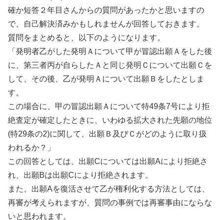
確か短答２年目さんからの質問があったかと思いますの
で、自己解決済みかもしれませんが回答しておきます。
質問をまとめると、以下のようになります。
「発明者乙がした発明Ａについて甲が冒認出願Ａをした後
に、第三者丙が自らしたＡと同じ発明Ｃについて出願Ｃを
して、その後、乙が発明Ａについて出願Ｂをしたとしま
す。
この場合に、甲の冒認出願Ａについて特49条7号により拒
絶査定が確定したときに、いわゆる拡大された先願の地位
(特29条の2)に関して、出願Ｂ及びＣがどのように取り扱
われるか？」
この回答としては、出願Cについては出願Aにより拒絶さ
れ、出願Bは出願Cにより拒絶されます。
また、出願Aを復活させて乙が権利化する方法としては、
再審が考えられますが、質問の事例では再審事由にならな
いと思われます。