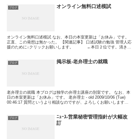
オンライン無料口述模試
ブログ
オンライン無料口述模試 なお、本日の本室更新は「お休み」です。
正直、この発想は無かった。 【関連記事】 口述試験の勉強 管理人応
援のために↓クリックお願いします。 ←本日２位です。清き一
票を！ 弁理ブログランキング ←首位奪...
掲示板-老弁理士の就職
ブログ
老弁理士の就職 本ブログは独学の弁理士講座の別室です。 なお、本
日の本室更新は「お休み」です。 老弁理士 - old 2009/10/06 (Tue)
00:46:17 質問というより相談なのですが、よろしくお願いします。
当方、４４才で化...
ﾆｭｰｽ-営業秘密管理指針が大幅改
ブログ
訂