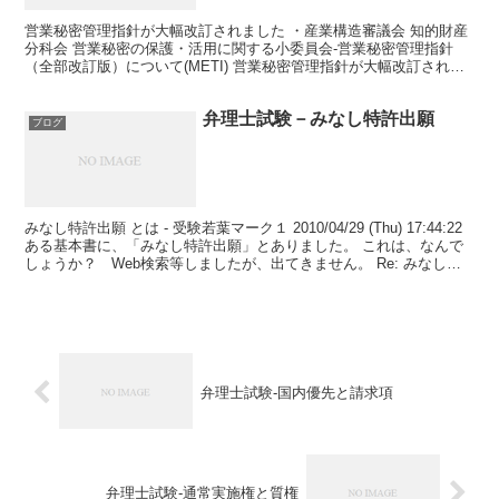
営業秘密管理指針が大幅改訂されました ・産業構造審議会 知的財産
分科会 営業秘密の保護・活用に関する小委員会-営業秘密管理指針
（全部改訂版）について(METI) 営業秘密管理指針が大幅改訂されま
した 全体的に要件がゆるくなり、覚えやすくなり...
弁理士試験－みなし特許出願
ブログ
みなし特許出願 とは - 受験若葉マーク１ 2010/04/29 (Thu) 17:44:22
ある基本書に、「みなし特許出願」とありました。 これは、なんで
しょうか？ Web検索等しましたが、出てきません。 Re: みなし特
許出願とは -...
弁理士試験-国内優先と請求項
弁理士試験-通常実施権と質権