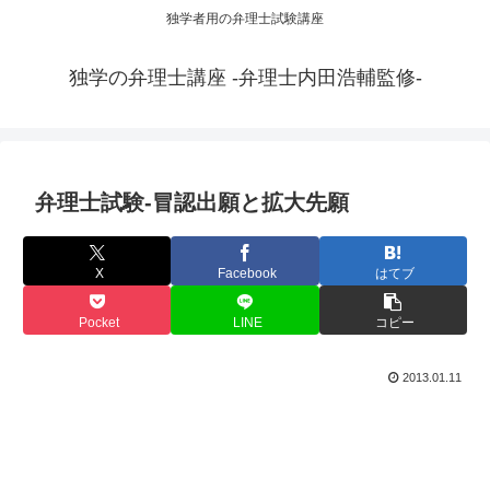
独学者用の弁理士試験講座
独学の弁理士講座 -弁理士内田浩輔監修-
弁理士試験-冒認出願と拡大先願
X
Facebook
はてブ
Pocket
LINE
コピー
2013.01.11