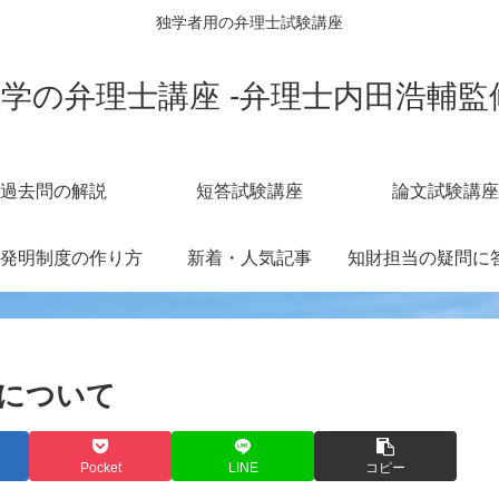
独学者用の弁理士試験講座
学の弁理士講座 -弁理士内田浩輔監
過去問の解説
短答試験講座
論文試験講座
発明制度の作り方
新着・人気記事
2について
Pocket
LINE
コピー