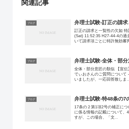
関連記事
弁理士試験-訂正の請
ブログ
訂正の請求と一覧性の欠如 特許無
(Sat) 11:52:35 H2
いて請求項ごとに特許無効審判.
弁理士試験-全体・部
ブログ
全体・部分意匠の類似 【宣伝】
でぃおさんのご質問について - 管理
いましたが、一応回答致しま..
弁理士試験-特48条の
ブログ
17条の２第1項2号の補正について（確認
に係る情報の記載について、4
すが、この場合、「文...