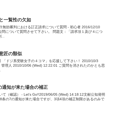
求と一覧性の欠如
効審判における訂正請求について質問 - 初心者 2016/12/10
7-44-4の過去問について質問させて下さい。 問題文：「請求項１及び４につ
..
分意匠の類似
「ドジ系受験女子の４コマ」を応援して下さい！ 2010/10/3
人 2010/10/06 (Wed) 12:22:01 ご質問を消されたのかとも思
.
7の通知が来た場合の補正
） - Let's Go!!2019/06/05 (Wed) 14:18:12文献公知発明
8条の7の通知が来た場合ですが、3項4項の補正制限があるのみで