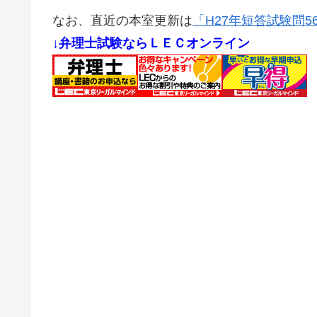
なお、直近の本室更新は
「H27年短答試験問5
↓弁理士試験ならＬＥＣオンライン