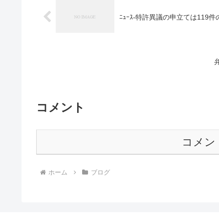
ﾆｭｰｽ-特許異議の申立ては119件
コメント
コメン
ホーム
ブログ