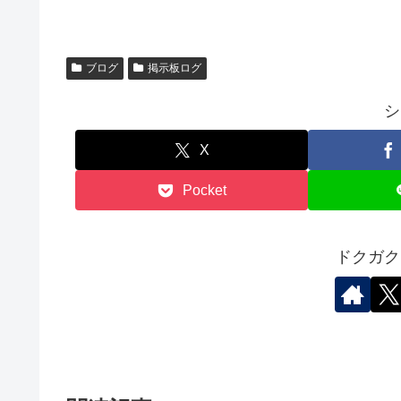
ブログ
掲示板ログ
シ
X
Pocket
ドクガク