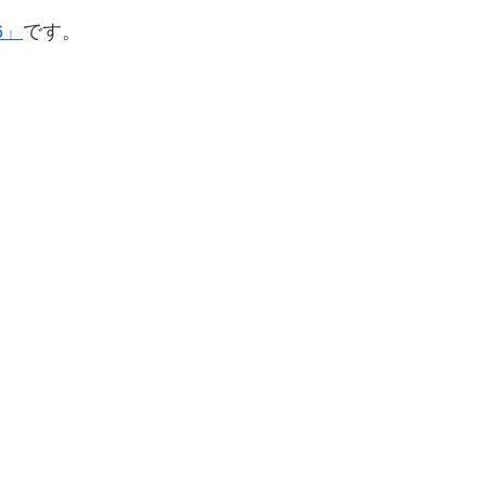
6」
です。