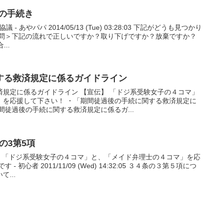
の手続き
 あやパパ 2014/05/13 (Tue) 03:28:03 下記がどうも見つかり
質問＞下記の流れで正しいですか？取り下げですか？放棄ですか？
..
する救済規定に係るガイドライン
済規定に係るガイドライン 【宣伝】 「ドジ系受験女子の４コマ」
」を応援して下さい！ ・「期間徒過後の手続に関する救済規定に
間徒過後の手続に関する救済規定に係るガ...
の3第5項
伝】 「ドジ系受験女子の４コマ」と、「メイド弁理士の４コマ」を応
 初心者 2011/11/09 (Wed) 14:32:05 ３４条の３第５項につ
...