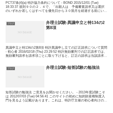
PCT37条(4)(a) 特許協力条約について - BOND 2015/12/01 (Tue)
18:33:37 規則９０の２．４で、「出願人は 予備審査請求又は選択
のいずれか若しくはすべてを優先日から３０箇月を経過する前にいつ
でも取り下げ...
弁理士試験-異議申立と特134の2
ブログ
第8項
異議申立と特134の2第8項 特許異議申し立ての訂正請求について質問
- 初心者 2016/02/18 (Thu) 23:29:52 特許無効審判での訂正請求では、
無効審判請求を請求項ごとに取り下げると、訂正の請求は当該請求項
ごとに取下げ擬...
弁理士試験-短答試験の勉強法
ブログ
短答試験の勉強法 ご意見をお聞かせください。 - 2013年度試験こそ
は 2012/07/03 (Tue) 04:56:41 このサイトの初めに知的財産権制度入
門を見るよう記載があります。これは、特許庁主催の初心者向けのテ
キストではだめなの...