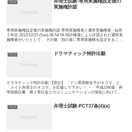
弁理士試験-専用実施権設定後の
ブログ
実施権許諾
専用実施権設定後の実施権許諾 専用実施権者と通常実施権者 - 短答
２年目 2012/12/23 (Sun) 06:54:59 特許権者により許諾された通常実
施権者がいたとして、 その後、別の者に専用実施権を設定すること
はできるのですか？ 逆...
ドラマティック特許出願
ブログ
ドラマティック特許出願 【宣伝】 「ドジ系受験女子の４コマ」と、
「メイド弁理士の４コマ」を応援して下さい！ ・「平成23年版 科
学技術白書 第２章社会とのコミュニケーションの深化に向けて」
（文部科学省） はやぶさフィーバーについての考察を読...
弁理士試験-PCT37条(4)(a)
ブログ