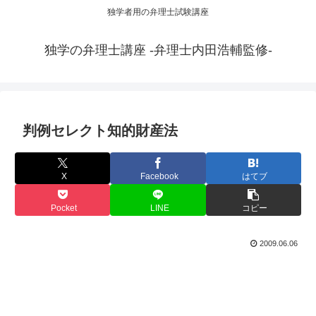
独学者用の弁理士試験講座
独学の弁理士講座 -弁理士内田浩輔監修-
判例セレクト知的財産法
X
Facebook
はてブ
Pocket
LINE
コピー
2009.06.06