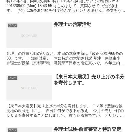
特126条3項、同4項の意味 特）126条3項4項についての質問 - mie
2013/09/09 (Mon) 18:43:55 はじめまして。質問させていただきま
す。 （特）126条3項4項を何度読んでもピンときません。条文をうま
く整理し...
弁理士の啓蒙活動
ブログ
弁理士の啓蒙活動の話 なお、本日の本室更新は「改正商標法68条の
30」です。 ・知的財産テーマに特許の大切さ解説 草津・南笠東小
弁理士が授業（京都新聞） 滋賀県草津市の南笠東小で、 ６年生約９
０人が、 弁理士から発明の意義や特許の大切さを...
【東日本大震災】売り上げの半分
ブログ
を寄付します。
【東日本大震災】売り上げの半分を寄付します。 ＴＶ等で悲惨な被
災地の現状を目にし、 自分に何ができるか考え、 今月の売り上げの
５０％を寄付することにしました。 微々たる額ですが、 オリジナル
レジュメの売り上げの一部を、 日本赤十字社の義援金...
弁理士試験-前置審査と特許査定
ブログ