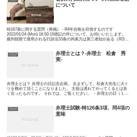
ブログ
について
特167条に関する質問（再掲） - R4年合格を目指すものです
2022/01/24 (Mon) 16:50:15標記の件について、お伺いいたします。
裁判段階で適用される行訴法33条の拘束力は第三者効がある（同32
条）とありますが、審判での...
弁理士とは？-弁理士 松倉 秀
ブログ
実-
弁理士とは？ 弁理士の日記念企画。 企まずして、松倉大先生に大ト
リを務めて頂くことになりました。 主役は遅れてやってくるとは良
く言ったものです。 それでは、ご覧ください。 ・弁理士の日（１日
遅れ）記念寄稿 「弁理士とは」（弁理士業...
弁理士試験-特126条3項、同4項の
ブログ
意味