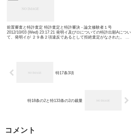
前置審査と特許査定 特許査定と特許審決 - 論文修験者１号
2012/10/03 (Wed) 23:17:21 発明イ及びロについての特許出願Aについ
て、発明イが ２９条２項違反であるとして拒絶査定がなされた。 当
該拒絶査定の謄本には、発明...
特17条3項
特18条の2と特133条の2の裁量
コメント