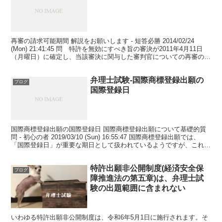
再審の請求可能期間 解説をお願いします - 短答必勝 2014/02/24
(Mon) 21:41:45 問 特許を無効にすべき旨の審決が2011年4月11日
（月曜日）に確定し、当該審決に関与した審判官についての再審の理
由が2011年10月...
弁理士試験-国際商標登録出願の
ブログ
国際登録日
国際商標登録出願の国際登録日 国際商標登録出願について基礎的質
問 - 初心の者 2019/03/10 (Sun) 16:55:47 国際商標登録出願では、
「国際登録日」が重要な期日として扱われているようですが、これ
は、国際出願日と同じものと...
特許出願非公開制度(経済安全保
ブログ
障推進法の第五章)は、弁理士試
験の出題範囲に含まれない
いわゆる特許出願非公開制度は、令和6年5月1日に施行されます。そ