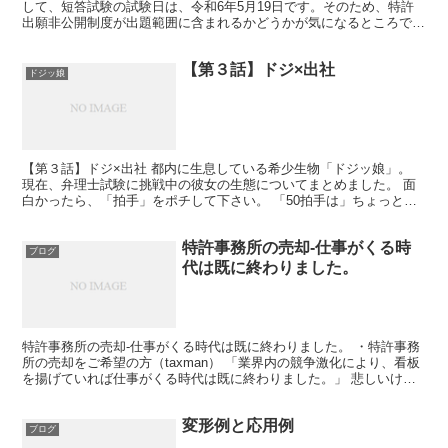
して、短答試験の試験日は、令和6年5月19日です。そのため、特許
出願非公開制度が出題範囲に含まれるかどうかが気になるところでし
た。この点、出題範囲に含まれないという情報をXにて...
【第３話】ドジ×出社
ドジッ娘
【第３話】ドジ×出社 都内に生息している希少生物「ドジッ娘」。
現在、弁理士試験に挑戦中の彼女の生態についてまとめました。 面
白かったら、「拍手」をポチして下さい。 「50拍手は」ちょっと長
かったので、 次はちょっと少なく「30拍手」で第４...
特許事務所の売却-仕事がくる時
ブログ
代は既に終わりました。
特許事務所の売却-仕事がくる時代は既に終わりました。 ・特許事務
所の売却をご希望の方（taxman） 「業界内の競争激化により、看板
を揚げていれば仕事がくる時代は既に終わりました。」 悲しいけ
ど、これ、不景気なのよね。 というわけで、特許事...
変形例と応用例
ブログ