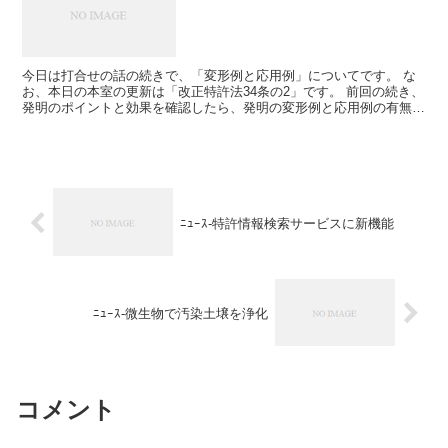
今日は打合せの話の続きで、「変形例と応用例」についてです。 な
お、本日の本室の更新は「改正特許法34条の2」です。 前回の続き、
発明のポイントと効果を確認したら、発明の変形例と応用例の有無を
確認します。 ある場合は、その態様を確認します。 ...
ﾆｭｰｽ-特許情報検索サービスに新機能
ﾆｭｰｽ-微生物で汚染土壌を浄化
コメント