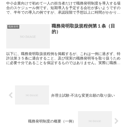
中小企業向けで初めて一人の担当者だけで職務発明制度を導入する場
合のスケジュール例です。短期導入を予定する会社が多いようですの
で、半年での導入の例ですが、承認段階で予想以上に時間がかかりま
すので、実際には１年位を見た方がよいです（ただし、社長...
職務発明取扱規程例第１条（目
職務発明
的）
以下に、職務発明取扱規程例を掲載するが、これは一例に過ぎず、特
許法第３５条に適合すること、及び現実の職務発明等を取り扱うため
に必要十分であることを保証するものではありません。実際に職務発
明取扱規程を策定・改定するに際しては、弁理士等の専門家...
弁理士試験-不法な変更出願の取り扱い
職務発明制度の概要（一例）