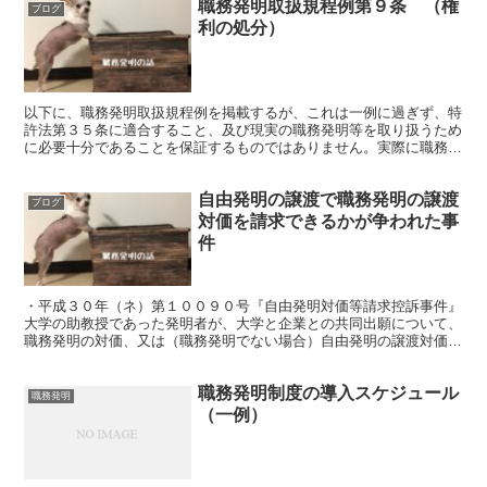
職務発明取扱規程例第９条 （権
ブログ
利の処分）
以下に、職務発明取扱規程例を掲載するが、これは一例に過ぎず、特
許法第３５条に適合すること、及び現実の職務発明等を取り扱うため
に必要十分であることを保証するものではありません。実際に職務発
明取扱規程を策定・改定するに際しては、弁理士等の専門家...
自由発明の譲渡で職務発明の譲渡
ブログ
対価を請求できるかが争われた事
件
・平成３０年（ネ）第１００９０号『自由発明対価等請求控訴事件』
大学の助教授であった発明者が、大学と企業との共同出願について、
職務発明の対価、又は（職務発明でない場合）自由発明の譲渡対価を
請求した事件の控訴審です。大阪地裁判決（平成２９年（...
職務発明制度の導入スケジュール
職務発明
（一例）