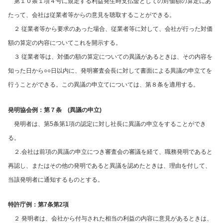
第１０条１項４号に規定する利益発生時支払金としての対価額の算定にあ
たって、会社は従業者等からの意見を聴取することができる。
２ 従業者等から要求のあった場合、従業者等に対して、会社が行った対価
額の算定の内容についてこれを開示する。
３ 従業者等は、対価の額の算定についての異議があるときは、その内容を
知った日から○○日以内に、発明審査会長に対して書面による異議の申立てを
行うことができる。この異議の申立てについては、第８条を適用する。
発明協会例：第７条 (異議の申立)
発明者は、第5条第1項の認定に対し社長に異議の申立をすることができ
る。
２.会社は前項の異議の申立につき審査会の審議を経て、職務発明であると
再認し、またはその他の発明であると異議を認めたときは、理由を付して、
当該発明者に通知するものとする。
特許庁例：第7条第2項
２ 発明者は、会社から付与された相当の利益の内容に意見があるときは、