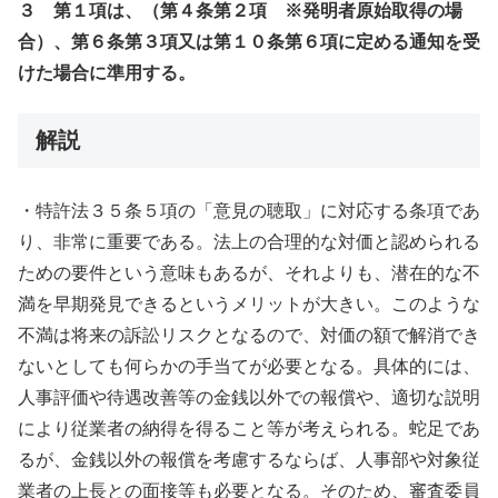
３ 第１項は、（第４条第２項 ※発明者原始取得の場
合）、第６条第３項又は第１０条第６項に定める通知を受
けた場合に準用する。
解説
・特許法３５条５項の「意見の聴取」に対応する条項であ
り、非常に重要である。法上の合理的な対価と認められる
ための要件という意味もあるが、それよりも、潜在的な不
満を早期発見できるというメリットが大きい。このような
不満は将来の訴訟リスクとなるので、対価の額で解消でき
ないとしても何らかの手当てが必要となる。具体的には、
人事評価や待遇改善等の金銭以外での報償や、適切な説明
により従業者の納得を得ること等が考えられる。蛇足であ
るが、金銭以外の報償を考慮するならば、人事部や対象従
業者の上長との面接等も必要となる。そのため、審査委員