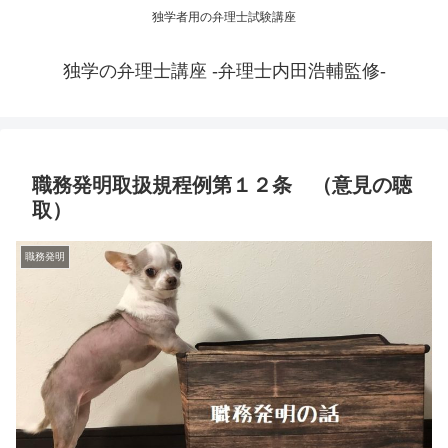
独学者用の弁理士試験講座
独学の弁理士講座 -弁理士内田浩輔監修-
職務発明取扱規程例第１２条 （意見の聴
取）
職務発明