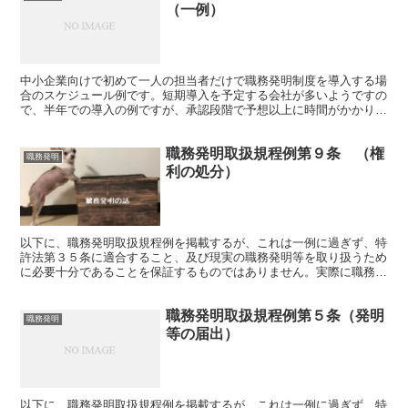
（一例）
中小企業向けで初めて一人の担当者だけで職務発明制度を導入する場
合のスケジュール例です。短期導入を予定する会社が多いようですの
で、半年での導入の例ですが、承認段階で予想以上に時間がかかりま
すので、実際には１年位を見た方がよいです（ただし、社長...
職務発明取扱規程例第９条 （権
職務発明
利の処分）
以下に、職務発明取扱規程例を掲載するが、これは一例に過ぎず、特
許法第３５条に適合すること、及び現実の職務発明等を取り扱うため
に必要十分であることを保証するものではありません。実際に職務発
明取扱規程を策定・改定するに際しては、弁理士等の専門家...
職務発明取扱規程例第５条（発明
職務発明
等の届出）
以下に、職務発明取扱規程例を掲載するが、これは一例に過ぎず、特