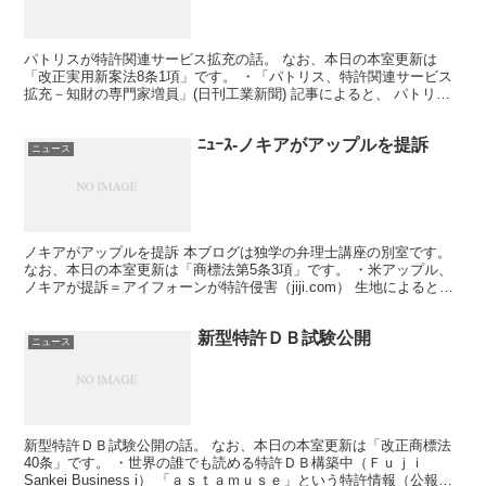
パトリスが特許関連サービス拡充の話。 なお、本日の本室更新は
「改正実用新案法8条1項」です。 ・「パトリス、特許関連サービス
拡充－知財の専門家増員」(日刊工業新聞) 記事によると、 パトリス
が、 専門スタッフによる特許調査・分析サービスを拡...
ﾆｭｰｽ-ノキアがアップルを提訴
ニュース
ノキアがアップルを提訴 本ブログは独学の弁理士講座の別室です。
なお、本日の本室更新は「商標法第5条3項」です。 ・米アップル、
ノキアが提訴＝アイフォーンが特許侵害（jiji.com） 生地によると、
世界最大の携帯電話機メーカー、フィンラ...
新型特許ＤＢ試験公開
ニュース
新型特許ＤＢ試験公開の話。 なお、本日の本室更新は「改正商標法
40条」です。 ・世界の誰でも読める特許ＤＢ構築中（Ｆｕｊｉ
Sankei Business i） 「ａｓｔａｍｕｓｅ」という特許情報（公報）