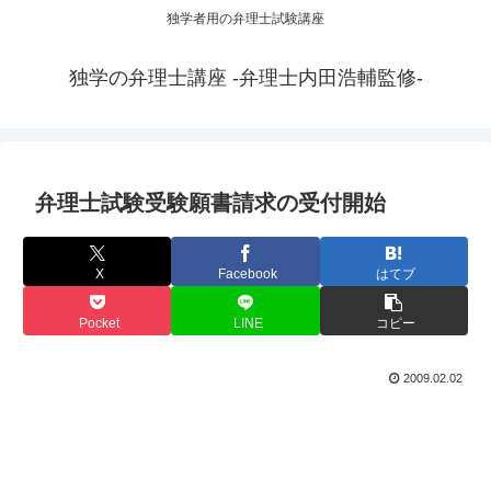
独学者用の弁理士試験講座
独学の弁理士講座 -弁理士内田浩輔監修-
弁理士試験受験願書請求の受付開始
X
Facebook
はてブ
Pocket
LINE
コピー
2009.02.02