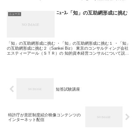
の検索システムが、 試験公開されている...
ﾆｭｰｽ-「知」の互助網形成に挑む
ニュース
「知」の互助網形成に挑む ・「知」の互助網形成に挑む１ ・「知」
の互助網形成に挑む２（Sankei Biz） 東京のコンサルティング会社
エスティーアール（ＳＴＲ）の 知的資本経営コンサルについて説明
されている。 同社は創業１６年目で年商約５...
短答試験講座
特許庁が意匠制度紹介映像コンテンツの
インターネット配信