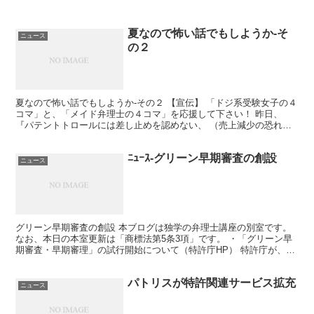
夏なので怖い話でもしようか-そ
ニュース
の２
夏なので怖い話でもしようか-その２ 【宣伝】 「ドジ系受験女子の４
コマ」と、「メイド弁理士の４コマ」を応援して下さい！ 昨日、
『パテントトロールには差し止めを認めない、 （売上減少の恐れが
なければ差し止めを認めない） というのはどうなんで...
ﾆｭｰｽ-グリーン早期審査の創設
ニュース
グリーン早期審査の創設 本ブログは独学の弁理士講座の別室です。
なお、本日の本室更新は「商標法第5条3項」です。 ・「グリーン早
期審査・早期審理」の試行開始について（特許庁HP） 特許庁が、
「グリーン関連出願」を、 新たに早期審査・早期審...
パトリスが特許関連サービス拡充
ニュース