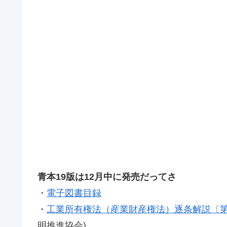
青本19版は12月中に発売だってさ
・
電子図書目録
・
工業所有権法（産業財産権法）逐条解説〔第
明推進協会)