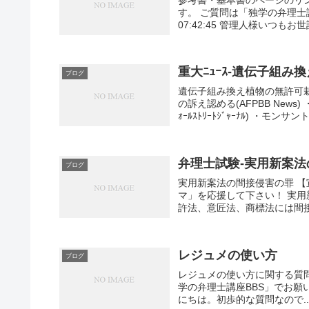
す。 ご質問は「独学の弁理士講座BB
07:42:45 管理人様いつもお世
重大ﾆｭｰｽ-遺伝子組
ブログ
遺伝子組み換え植物の無許可
の訴え認める(AFPBB Ne
ｫｰﾙｽﾄﾘｰﾄｼﾞｬｰﾅﾙ) ・モンサン
弁理士試験-実用新案
ブログ
実用新案法の間接侵害の罪 【
マ」を応援して下さい！ 実用新案法の間接
許法、意匠法、商標法には間接.
レジュメの使い方
ブログ
レジュメの使い方に関する質
学の弁理士講座BBS」でお願いします。 
にちは。初歩的な質問なので..