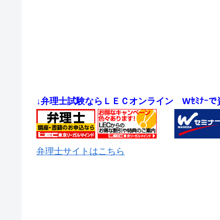
↓弁理士試験ならＬＥＣオンライン
Wｾﾐﾅｰ
弁理士サイトはこちら