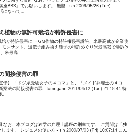
S」でお願いします。 無題 - sin 2009/05/26 (Tue)
話になって...
み換え植物の無許可栽培が特許侵害に
栽培が特許侵害に ・GM作物の特許権侵害訴訟、米最高裁が企業側
ws) ・モンサント、遺伝子組み換え種子の特許めぐり米最高裁で勝訴(ｳ
ト、米最高...
法の間接侵害の罪
宣伝】 「ドジ系受験女子の４コマ」と、「メイド弁理士の４コ
侵害の罪 - tomegane 2011/04/12 (Tue) 21:18:44 特
..
問 なお、本ブログは独学の弁理士講座の別室です。 ご質問は「独
レジュメの使い方 - sin 2009/07/03 (Fri) 10:07:14 こん
.