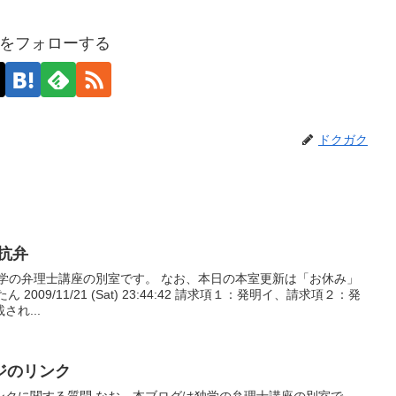
をフォローする
ドクガク
抗弁
独学の弁理士講座の別室です。 なお、本日の本室更新は「お休み」
2009/11/21 (Sat) 23:44:42 請求項１：発明イ、請求項２：発
れ...
ジのリンク
ンクに関する質問 なお、本ブログは独学の弁理士講座の別室で