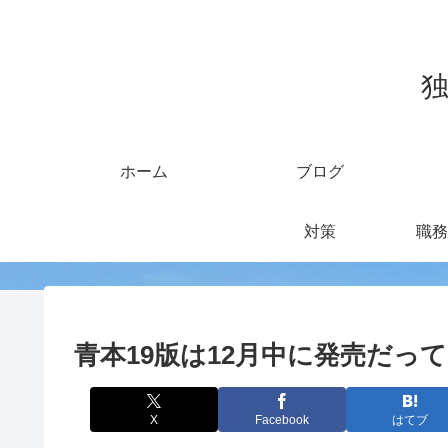
独
ホーム
ブログ
対策
職務
青本19版は12月中に発売だっ
X
Facebook
はてブ