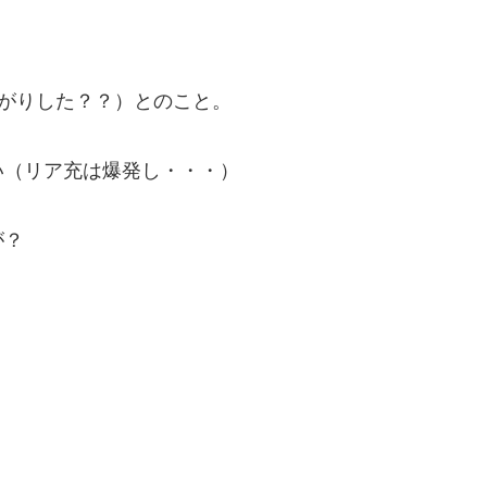
値上がりした？？）とのこと。
い（リア充は爆発し・・・）
が？