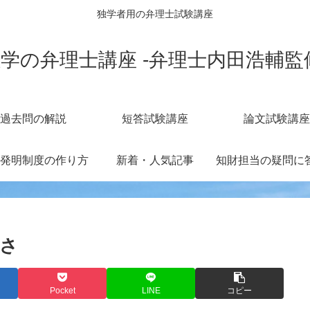
独学者用の弁理士試験講座
学の弁理士講座 -弁理士内田浩輔監
過去問の解説
短答試験講座
論文試験講座
発明制度の作り方
新着・人気記事
てさ
Pocket
LINE
コピー