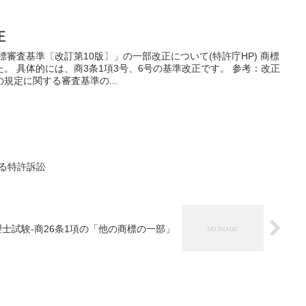
正
標審査基準〔改訂第10版〕」の一部改正について(特許庁HP) 商標
。 具体的には、商3条1項3号、6号の基準改正です。 参考：改正
の規定に関する審査基準の...
巡る特許訴訟
理士試験-商26条1項の「他の商標の一部」