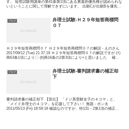
す。 短答試験用講座の第41条第1項にある累進的優先権が認められな
いということに関して理解できずにいます。 出願Cが出願Bを優先権
の基礎とする...
弁理士試験-Ｈ２９年短答商標問
ブログ
０７
Ｈ２９年短答商標問０７ Ｈ２９年短答商標問０７の解説 - えのさん
2017/09/12 (Tue) 21:37:19 Ｈ２９年短答商標問０７の解説ですが (ｲ)
商63条1項により〇 (ﾎ)商16条の2第3項により×と思いました 補正
却下...
弁理士試験-審判請求書の補正却
ブログ
下
審判請求書の補正却下 【宣伝】 「ドジ系受験女子の４コマ」と、
「メイド弁理士の４コマ」を応援して下さい！ 無題 - ポン太
2011/05/13 (Fri) 18:59:18 確認なのですが、特131－2第1項の補正
は、17条1項、4項が根...