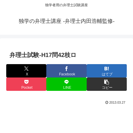
独学者用の弁理士試験講座
独学の弁理士講座 -弁理士内田浩輔監修-
弁理士試験-H17問42枝ロ
X
Facebook
はてブ
Pocket
LINE
コピー
2013.03.27