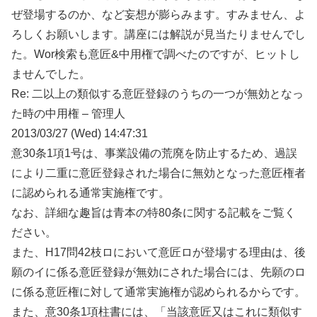
ぜ登場するのか、など妄想が膨らみます。すみません、よ
ろしくお願いします。講座には解説が見当たりませんでし
た。Wor検索も意匠&中用権で調べたのですが、ヒットし
ませんでした。
Re: 二以上の類似する意匠登録のうちの一つが無効となっ
た時の中用権 – 管理人
2013/03/27 (Wed) 14:47:31
意30条1項1号は、事業設備の荒廃を防止するため、過誤
により二重に意匠登録された場合に無効となった意匠権者
に認められる通常実施権です。
なお、詳細な趣旨は青本の特80条に関する記載をご覧く
ださい。
また、H17問42枝ロにおいて意匠ロが登場する理由は、後
願のイに係る意匠登録が無効にされた場合には、先願のロ
に係る意匠権に対して通常実施権が認められるからです。
また、意30条1項柱書には、「当該意匠又はこれに類似す