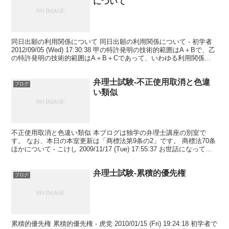
について
同日出願の利用関係について 同日出願の利用関係について - 初学者
2012/09/05 (Wed) 17:30:38 甲の特許発明の技術的範囲はA＋Bで、乙
の特許発明の技術的範囲はA＋B＋Cであって、いわゆる利用関係に
あります。 ただし、...
弁理士試験-不正使用取消と色違
ブログ
い類似
不正使用取消と色違い類似 本ブログは独学の弁理士講座の別室で
す。 なお、本日の本室更新は「商標法第9条の2」です。 商標法70条
ほかについて - こけし 2009/11/17 (Tue) 17:55:37 お世話になってお
ります。 3点ほど...
弁理士試験-累積的優先権
ブログ
累積的優先権 累積的優先権 - 虎党 2010/01/15 (Fri) 19:24:18 初学者で