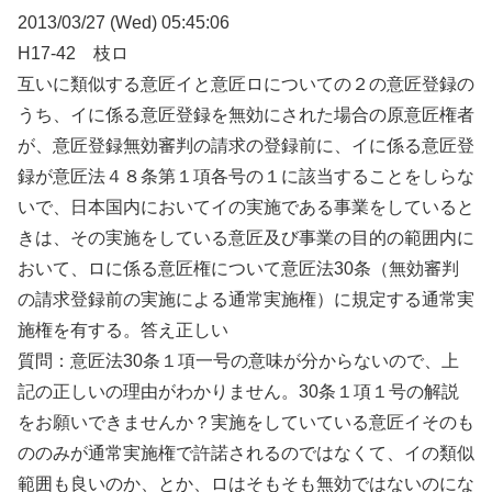
2013/03/27 (Wed) 05:45:06
H17-42 枝ロ
互いに類似する意匠イと意匠ロについての２の意匠登録の
うち、イに係る意匠登録を無効にされた場合の原意匠権者
が、意匠登録無効審判の請求の登録前に、イに係る意匠登
録が意匠法４８条第１項各号の１に該当することをしらな
いで、日本国内においてイの実施である事業をしていると
きは、その実施をしている意匠及び事業の目的の範囲内に
おいて、ロに係る意匠権について意匠法30条（無効審判
の請求登録前の実施による通常実施権）に規定する通常実
施権を有する。答え正しい
質問：意匠法30条１項一号の意味が分からないので、上
記の正しいの理由がわかりません。30条１項１号の解説
をお願いできませんか？実施をしていている意匠イそのも
ののみが通常実施権で許諾されるのではなくて、イの類似
範囲も良いのか、とか、ロはそもそも無効ではないのにな