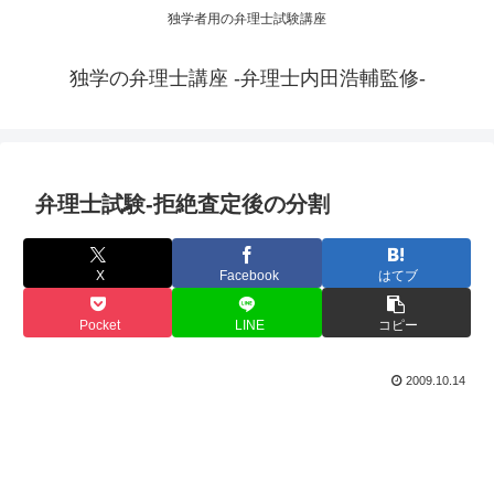
独学者用の弁理士試験講座
独学の弁理士講座 -弁理士内田浩輔監修-
弁理士試験-拒絶査定後の分割
X
Facebook
はてブ
Pocket
LINE
コピー
2009.10.14