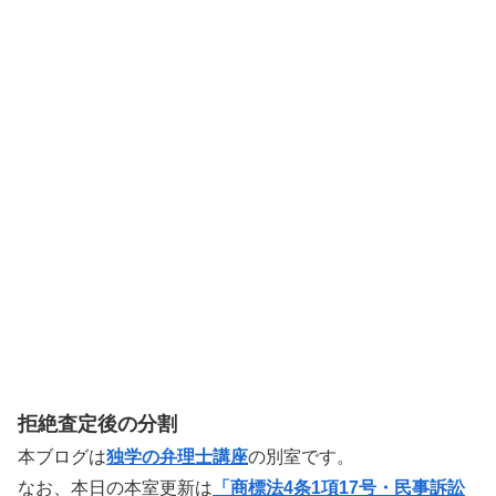
拒絶査定後の分割
本ブログは
独学の弁理士講座
の別室です。
なお、本日の本室更新は
「商標法4条1項17号・民事訴訟