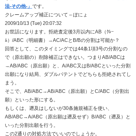
法-その他-」
です。
クレームアップ補正について – ぽにょ
2009/10/13 (Tue) 20:07:32
お世話になります。拒絶査定後3月以内にAB（ｸﾚｰ
ﾑ）/ABC（明細書）→AC/ACとB/Bの分割は可能か？
回答として、このタイミングでは44条1項3号の分割なの
で（原出願の）削除補正はできない。つまりAB/ABCは
→AB/ABC（原出願）と、A/ABC又はB/ABCといった分割
出願になり結局、ダブルパテントでどちらも拒絶されてし
まう。
そこで、AB/ABC→AB/ABC（原出願）とC/ABC（分割出
願）といった形にする。
もしくは、遡及はしないが30条施規補正を使い、
AB/ABC→A/ABC（原出願は遡及せず）B/ABC（遡及）と
いった分割出願を行う。
この2通りの対処方法でいいのでしょうか。