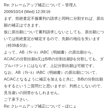
Re: クレームアップ補正について – 管理人
2009/10/14 (Wed) 12:39:16
まず、拒絶査定不服審判の請求と同時に分割すれば、原出
願の補正はできます。
仮に原出願について審判請求しないとしても、原出願につ
いては拒絶査定が確定するので、先願の地位を失います
（特39条5項）。
よって、AB（ｸﾚｰﾑ）/ABC（明細書）の原出願から、
AC/ACの分割出願α又はB/Bの分割出願βを分割しても、ダ
ブルパテントにはならず、上記分割出願は可能です。
なお、AB（ｸﾚｰﾑ）/ABC（明細書）の原出願について、
AC/ACとなるように補正を加えると共に、B/Bの分割出願
をするというご質問だと思いますが、判然としないので、
見当違いの回答かもしれません。
ご了承下さい。
Re: クレームアップ補正について – ぽにょ