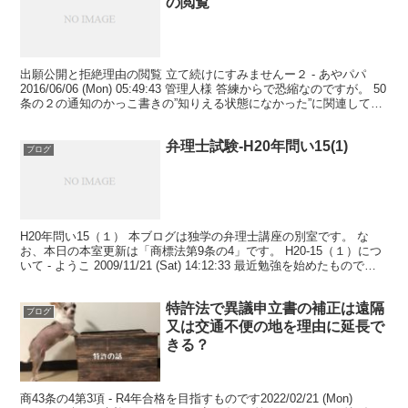
の閲覧
出願公開と拒絶理由の閲覧 立て続けにすみませんー２ - あやパパ
2016/06/06 (Mon) 05:49:43 管理人様 答練からで恐縮なのですが。 50
条の２の通知のかっこ書きの”知りえる状態になかった”に関連して教
えてください。 ...
弁理士試験-H20年問い15(1)
ブログ
H20年問い15（１） 本ブログは独学の弁理士講座の別室です。 な
お、本日の本室更新は「商標法第9条の4」です。 H20-15（１）につ
いて - ようこ 2009/11/21 (Sat) 14:12:33 最近勉強を始めたもので
す。 甲は乙...
特許法で異議申立書の補正は遠隔
ブログ
又は交通不便の地を理由に延長で
きる？
商43条の4第3項 - R4年合格を目指すものです2022/02/21 (Mon)