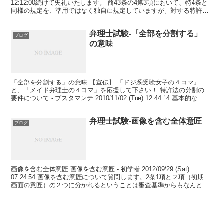
12:12:00続けて失礼いたします。 商43条の4第3項において、特4条と
同様の規定を、準用ではなく独自に規定していますが、対する特許法
には異議申立てにお...
弁理士試験-「全部を分割する」
ブログ
の意味
「全部を分割する」の意味 【宣伝】 「ドジ系受験女子の４コマ」
と、「メイド弁理士の４コマ」を応援して下さい！ 特許法の分割の
要件について - ブスタマンテ 2010/11/02 (Tue) 12:44:14 基本的な事
ですみませんが教えてく...
弁理士試験-画像を含む全体意匠
ブログ
画像を含む全体意匠 画像を含む意匠 - 初学者 2012/09/29 (Sat)
07:24:54 画像を含む意匠について質問します。2条1項と２項（初期
画面の意匠）の２つに分かれるということは審査基準からもなんとな
くわかるのですが、画像を...