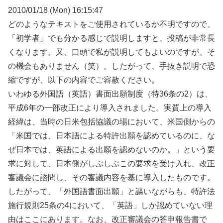
2010/01/18 (Mon) 16:15:47
どのようなテキストをご使用されているか不明ですので、
「初学者」でも分かる感じで説明しますと、投稿が非常長
くなります。又、口頭で私が説明してもよいのですが、そ
の機会もありません（笑）。したがって、手抜き説明で恐
縮ですが、以下の内容でご容赦ください。
いわゆる外国語（英語）書面出願制度（特36条の2）は、
平成6年の一部改正により導入されました。実質上の導入
経緯は、当時の日米包括協議の場において、米国側からの
「米国では、日本語による特許出願を認めているのに、な
ぜ日本では、英語による出願を認めないのか。」という要
求に対して、日本側がしぶしぶこの要求を受け入れ、改正
審議会に諮問し、その審議内容を基に導入したものです。
したがって、「外国語書面出願」と謳いながらも、特許法
施行規則25条の4において、「英語」しか認めていない理
由はここにあります。なお、改正審議会の答申報告書で