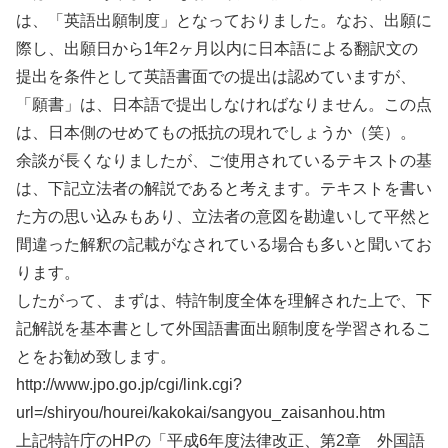
は、「英語出願制度」となっておりました。なお、出願に
際し、出願日から1年2ヶ月以内に日本語による翻訳文の
提出を条件として英語書面での提出は認めていますが、
「願書」は、日本語で提出しなければなりません。この点
は、日本側のせめてもの抵抗の現れでしょうか（笑）。
余談が長くなりましたが、ご使用されているテキストの基
は、下記立法者の解説であると考えます。テキストを書い
た方の思い込みもあり、立法者の意図を勘違いして平然と
間違った解釈の記載がなされている場合も多いと聞いてお
ります。
したがって、まずは、特許制度全体を理解された上で、下
記解説を基本書として外国語書面出願制度を学習されるこ
とをお勧め致します。
http://www.jpo.go.jp/cgi/link.cgi?
url=/shiryou/hourei/kakokai/sangyou_zaisanhou.htm
上記特許庁のHPの「平成6年度法律改正、第2章 外国語