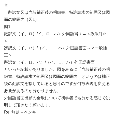
合
→翻訳文又は当該補正後の明細書、特許請求の範囲又は図
面の範囲内（図1）
図1
翻訳文（イ、ロ）/イ、ロ、ハ）外国語書面→＜誤訳訂正
＞
翻訳文（イ、ハ）/（イ、ロ、ハ）外国語書面→＜一般補
正＞
翻訳文（イ、ロ、ハ）/（イ、ロ、ハ）外国語書面
といった記載がありました。図をみるに「当該補正後の明
細書、特許請求の範囲又は図面の範囲内」というのは補正
後の翻訳文を指していると思うのですが何故表現を変える
必要があるのか分かりません。
外国語書面出願の全般について初学者でも分かる感じで説
明して頂きたく願います。
Re: 無題 – ペンキ