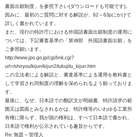
書面出願制度」を参照下さい(ダウンロードも可能です)。
因みに、最初のご質問に対する解説が、62～63pにかけて
詳しく書かれています。
また、現行の特許庁における外国語書面出願制度の運用に
ついては、下記審査基準の「第Ⅷ部 外国語書面出願」を
ご参照願います。
http://www.jpo.go.jp/cgi/link.cgi?
url=/shiryou/kijun/kijun2/tukujitu_kijun.htm
この立法者による解説と、審査基準による運用を教科書と
して学習され同制度の理解を深められるよう願っておりま
す。
最後に、なぜ、日本語での翻訳文が明細書、特許請求の範
囲又は図面とみなされるかは、特許権等のいわゆる工業所
有権に限らず、我が国の権利は、すべて日本語で書かれ、
日本語で権利が公示されている趣旨からです。
Re: 無題 – 管理人