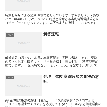
時効と除斥による消滅 直前であせっています。すみません。 - あや
パパ 2014/05/17 (Sat) 18:35:35 時効と除斥と不当利得返還請求とが
ゴチャゴチャになっています。 以下のように整理しているのです
が、 どうも自身があり...
解答速報
ブログ
解答速報の話 なお、本日の本室更新は「意匠法68条」です。 受験生
の皆さんお疲れ様でした！ 「全員合格！ 吉田ゼミ」で解答速報が
出ています。 一刻も待てない！ というせっかちな方は、訪問しては
いかがでしょうか？ ところで、昨年は本室で短答試...
弁理士試験-商8条3項の審決の意
ブログ
味
商8条3項の審決の意味 【宣伝】 「ドジ系受験女子の４コマ」と、
「メイド弁理士の４コマ」を応援して下さい！ 51条2項と拒絶理由の