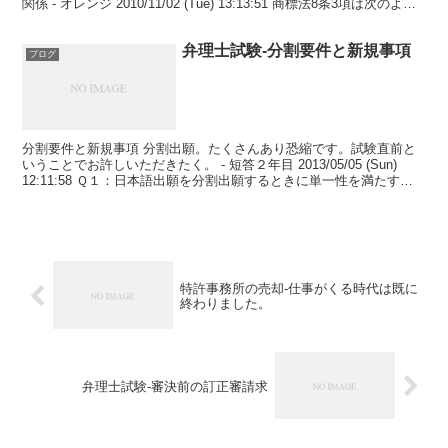
関係 - オレンジ 2010/11/02 (Tue) 13:13:51 商標法8条3項は次のよう
なかっこの内容...
弁理士試験-分割要件と新規事項
ブログ
分割要件と新規事項 分割出願。たくさんあり恐縮です。試験直前と
いうことでお許しいただきたく。 - 短答２年目 2013/05/05 (Sun)
12:11:58 Ｑ１：日本語出願を分割出願するときに単一性を満たす新
規事項を追加することは拒絶...
特許事務所の売却-仕事がくる時代は既に
終わりました。
弁理士試験-審決前の訂正審請求