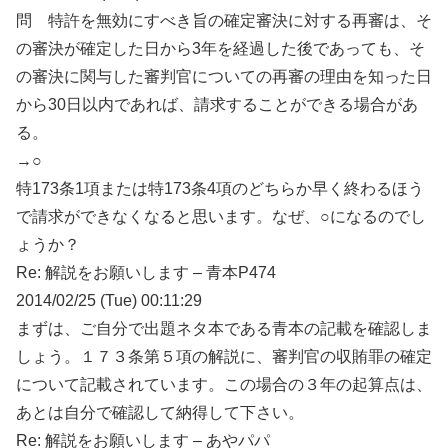
問 特許を無効にすべき旨の確定審決に対する再審は、そ
の審決が確定した日から3年を経過した後であっても、そ
の審決に関与した審判官についての再審の理由を知った日
から30日以内であれば、請求することができる場合があ
る。
→○
特173条1項または特173条4項のどちらか早く終わるほう
で請求ができなくなると思います。なぜ、○になるのでし
ょうか？
Re: 解説をお願いします – 青本P474
2014/02/25 (Tue) 00:11:29
まずは、ご自分で出題ネタ本である青本の記載を確認しま
しょう。１７３条第５項の解説に、審判官の収賄罪の確定
について記載されています。この場合の３年の起算点は、
あとは自分で確認して納得して下さい。
Re: 解説をお願いします – あやパパ