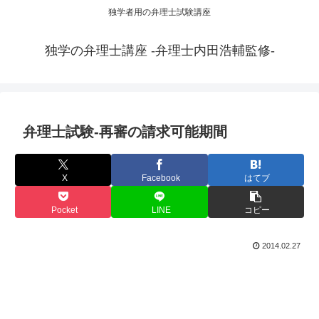
独学者用の弁理士試験講座
独学の弁理士講座 -弁理士内田浩輔監修-
弁理士試験-再審の請求可能期間
X
Facebook
はてブ
Pocket
LINE
コピー
2014.02.27