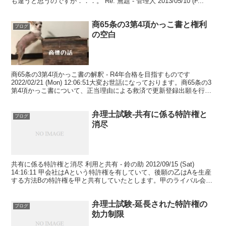
も違うと思うのですが．．．。 Re: 無題 - 管理人 2013/05/10 (F...
商65条の3第4項かっこ書と権利
ブログ
の空白
商65条の3第4項かっこ書の解釈 - R4年合格を目指すものです
2022/02/21 (Mon) 12:06:51大変お世話になっております。商65条の3
第4項かっこ書について、正当理由による救済で更新登録出願を行っ
た出願は「その出願時」に...
弁理士試験-共有に係る特許権と
ブログ
消尽
共有に係る特許権と消尽 利用と共有 - 鈴の助 2012/09/15 (Sat)
14:16:11 甲会社はAという特許権を有していて、後願の乙はAを生産
する方法Bの特許権を甲と共有していたとします。甲のライバル会社
丙が乙から方法Bから製造...
弁理士試験-延長された特許権の
ブログ
効力制限