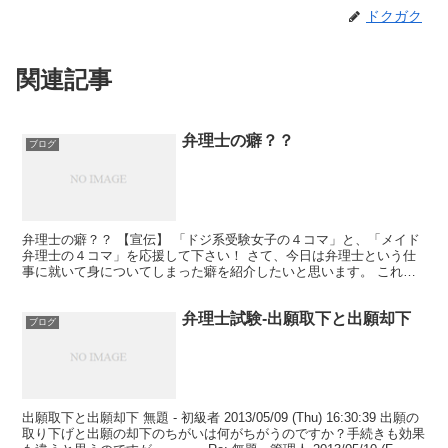
ドクガク
関連記事
弁理士の癖？？
ブログ
弁理士の癖？？ 【宣伝】 「ドジ系受験女子の４コマ」と、「メイド
弁理士の４コマ」を応援して下さい！ さて、今日は弁理士という仕
事に就いて身についてしまった癖を紹介したいと思います。 これ
は、特に弁理士になり立ての方、若しくは特許技術者になり...
弁理士試験-出願取下と出願却下
ブログ
出願取下と出願却下 無題 - 初級者 2013/05/09 (Thu) 16:30:39 出願の
取り下げと出願の却下のちがいは何がちがうのですか？手続きも効果