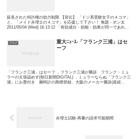
延長された特許権の効力制限 【宣伝】 「ドジ系受験女子の４コマ」
と、「メイド弁理士の４コマ」を応援して下さい！ 無題 - ポン太
2011/05/04 (Wed) 16:13:12 「有効成分・効能・効果が同一であれ
ば、剤型、用法、用量、製...
重大ﾆｭｰｽ-「フランク三浦」はセ
ブログ
ーフ
「フランク三浦」はセーフ ．フランク三浦が勝訴 フランク・ミュ
ラーの主張認めず(朝日新聞DIGITAL) ．ミュラーならぬ「フランク三
浦」にお墨付き 腕時計の商標登録、大阪のメーカー勝訴(産経
WEST) 「フランク・ミュラー」（スイス）のパ...
弁理士試験-再審の請求可能期間