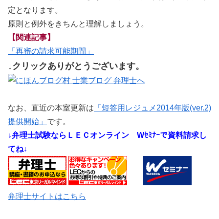
定となります。
原則と例外をきちんと理解しましょう。
【関連記事】
「再審の請求可能期間」
↓クリックありがとうございます。
なお、直近の本室更新は
「短答用レジュメ2014年版(ver.2)
提供開始」
です。
↓弁理士試験ならＬＥＣオンライン
Wｾﾐﾅｰで資料請求し
てね↓
弁理士サイトはこちら