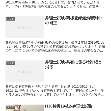
2013/09/09 (Mon) 18:43:55 はじめまして。質問させていただきま
す。 （特）126条3項4項を何度読んでもピンときません。条文をうま
く整理し...
弁理士試験-商標登録無効審判中
ブログ
の補正
商標登録無効審判中の補正 68条の40第１項 - 短答２年目 2013/01/05
(Sat) 14:48:43 68条の40第1項 短答式筆記試験講座によりますと 異議
の申し立てについての審理の継続中の補正は、 登録後の場合なの
で、願書に...
弁理士試験-共有に係る特許権と
ブログ
消尽
共有に係る特許権と消尽 利用と共有 - 鈴の助 2012/09/15 (Sat)
14:16:11 甲会社はAという特許権を有していて、後願の乙はAを生産
する方法Bの特許権を甲と共有していたとします。甲のライバル会社
丙が乙から方法Bから製造...
H30特実19枝2-弁理士試験
ブログ