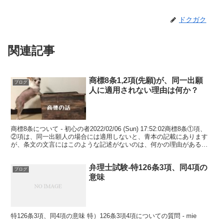
ドクガク
関連記事
商標8条1,2項(先願)が、同一出願
ブログ
人に適用されない理由は何か？
商標8条について - 初心の者2022/02/06 (Sun) 17:52:02商標8条①項、
②項は、同一出願人の場合には適用しないと、青本の記載にあります
が、条文の文言にはこのような記述がないのは、何かの理由があるの
でしょうか？ご教示の程...
弁理士試験-特126条3項、同4項の
ブログ
意味
特126条3項、同4項の意味 特）126条3項4項についての質問 - mie