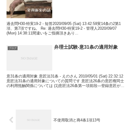
過去問H30-特実19-2 - 短答2020/09/05 (Sat) 13:42:59実14条の2第1
項、第7項ですね。 Re: 過去問H30-特実19-2 - 管理人2020/09/07
(Mon) 14:38:11間違いをご指摘頂きあり...
弁理士試験-意31条の適用対象
ブログ
意31条の適用対象 意匠法31条 - えのさん 2010/05/01 (Sat) 22:32:12
意匠法31条の適用対象についての質問です 意匠法26条の意匠権同士
の利用抵触関係については (1)意匠法26条第一項前段―登録意匠が他
人の登...
不使用取消と商4条1項13号