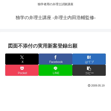
独学者用の弁理士試験講座
独学の弁理士講座 -弁理士内田浩輔監修-
図面不添付の実用新案登録出願
X
Facebook
はてブ
Pocket
LINE
コピー
2009.05.19