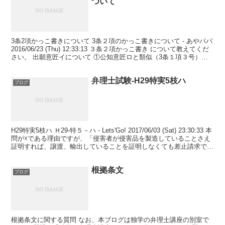
ついて
3条2項かっこ書きについて 3条２項のかっこ書きについて - あやパパ
2016/06/23 (Thu) 12:33:13 ３条２項かっこ書き について教えてくだ
さい。 出願意匠イについて ①公知意匠ロと類似（3条１項３号）で
あり、同時に ...
弁理士試験-H29特実5枝ハ
ブログ
H29特実5枝ハ Ｈ29-特５－ハ - Lets'Go! 2017/06/03 (Sat) 23:30:33 本
問が☓である理由ですが、「侵害者が侵害品を製造していることさえ
証明すれば、譲渡、輸出していることを証明しなくても差止請求でき
るか...
根拠条文
ブログ
根拠条文に関する質問 なお、本ブログは独学の弁理士講座の別室で