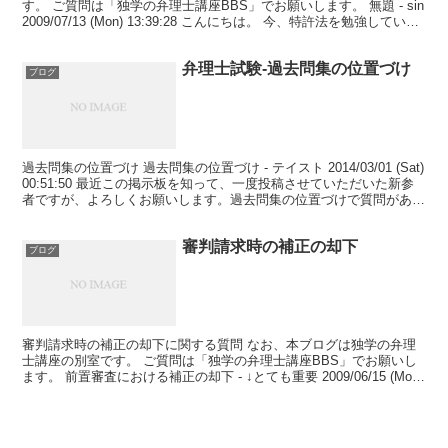
す。 ご質問は「独学の弁理士講座BBS」でお願いします。 無題 - sin
2009/07/13 (Mon) 13:39:28 こんにちは。 今、特許法を勉強していま
すが、短答用...
弁理士試験-過去問集の位置づけ
ブログ
過去問集の位置づけ 過去問集の位置づけ - テイスト 2014/03/01 (Sat)
00:51:50 最近この掲示板を知って、一度投稿させていただいた新参
者ですが、よろしくお願いします。過去問集の位置づけで質問があり
ます。過去問集は、解...
審判請求時の補正の却下
ブログ
審判請求時の補正の却下に関する質問 なお、本ブログは独学の弁理
士講座の別室です。 ご質問は「独学の弁理士講座BBS」でお願いし
ます。 前置審査における補正の却下 - ↓とても重要 2009/06/15 (Mon)
21:56:01 あるレジ...