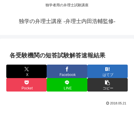
独学者用の弁理士試験講座
独学の弁理士講座 -弁理士内田浩輔監修-
各受験機関の短答試験解答速報結果
X
Facebook
はてブ
Pocket
LINE
コピー
2018.05.21