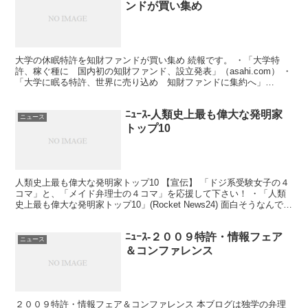
ンドが買い集め
大学の休眠特許を知財ファンドが買い集め 続報です。 ・「大学特
許、稼ぐ種に 国内初の知財ファンド、設立発表」（asahi.com） ・
「大学に眠る特許、世界に売り込め 知財ファンドに集約へ」
（asahi.com） ライフサイエンス（生命科学...
ﾆｭｰｽ-人類史上最も偉大な発明家
ニュース
トップ10
人類史上最も偉大な発明家トップ10 【宣伝】 「ドジ系受験女子の４
コマ」と、「メイド弁理士の４コマ」を応援して下さい！ ・「人類
史上最も偉大な発明家トップ10」(Rocket News24) 面白そうなんで読
んでみた。 まぁ、暇つぶし。 順...
ﾆｭｰｽ-２００９特許・情報フェア
ニュース
＆コンファレンス
２００９特許・情報フェア＆コンファレンス 本ブログは独学の弁理