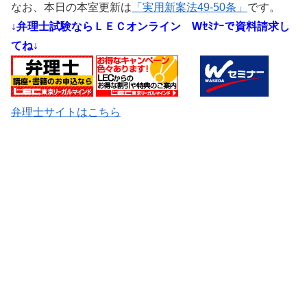
なお、本日の本室更新は
「実用新案法49-50条」
です。
↓弁理士試験ならＬＥＣオンライン
Wｾﾐﾅｰで資料請求し
てね↓
弁理士サイトはこちら