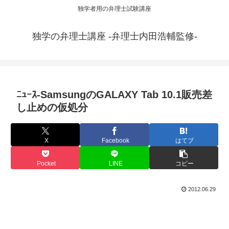
独学者用の弁理士試験講座
独学の弁理士講座 -弁理士内田浩輔監修-
ﾆｭｰｽ-SamsungのGALAXY Tab 10.1販売差
し止めの仮処分
X
Facebook
はてブ
Pocket
LINE
コピー
2012.06.29