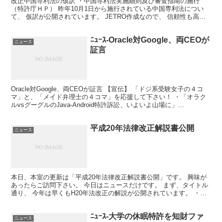
改正中国専利法の仮訳 ・中国専利法実施細則及び審査指南の施行
（特許庁ＨＰ） 昨年10月1日から施行されている中国専利法につい
て、 仮訳が公開されています。 JETRO作成なので、 信頼性も高い
と思います。 必要な方はご利用なさってはいかがで...
ﾆｭｰｽ-Oracle対Google、両CEOが
ニュース
証言
Oracle対Google、両CEOが証言 【宣伝】 「ドジ系受験女子の４コ
マ」と、「メイド弁理士の４コマ」を応援して下さい！ ・「オラク
ルvsグーグルのJava-Android特許訴訟、いよいよ山場に」
(WirelessWire News...
平成20年法律改正解説書公開
ニュース
本日、本室の更新は「平成20年法律改正解説書公開」です。 興味が
あったらご訪問下さい。 今日はニュースだけです。 まず、タイトル
通り、 今年は早くもH20年法改正の解説が公開されています。 ・平
成20年法律改正(平成20年法律第16号)解説...
ﾆｭｰｽ-大学の休眠特許を知財ファ
ニュース