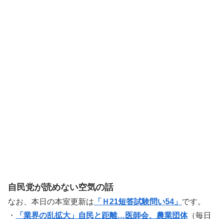
自民党が読めない空気の話
なお、本日の本室更新は
「Ｈ21短答試験問い54」
です。
・
「業界の乱拡大」自民と距離…医師会、農業団体
（毎日