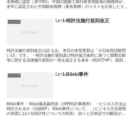
名商標に認定（JETRO） 中国の国家工商行政管理総局の商標局が、
去年に認定された中国馳名商標（著名商標）のリストを公布したそう
だ。 そこに含まれていた日系企業６社は以下の通り...
ﾆｭｰｽ-特許法施行規則改正
ニュース
特許法施行規則改正の話 なお、本日の本室更新は「Ｈ21短答試験問
い13」です。 ・特許法施行規則及び特許協力条約に基づく国際出願
等に関する法律施行規則の一部を改正する省令（特許庁HP） 規則改
正が公表されました。 試験への影響は軽微だと思い...
ﾆｭｰｽ-Bilski事件
ニュース
Bilski事件 ・Bilski最高裁判決（河野特許事務所） ・ビジネス方法は
特許されるか（日経BP） Bilski事件について、 （ビジネス方法発明
の米国における特許性についての判決） 続々と日本語での解説が公
開されています。 ま、注目判...