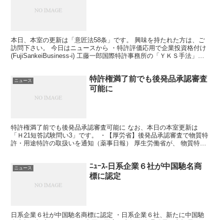
本日、本室の更新は「意匠法58条」です。 興味を持たれた方は、ご
訪問下さい。 今日はニュースから ・特許評価応用で企業投資格付け
(FujiSankeiBusiness-i) 工藤一郎国際特許事務所の「ＹＫＳ手法」を
使って、 株価の動向を予測...
特許権満了前でも後発品承認審査
ニュース
可能に
特許権満了前でも後発品承認審査可能に なお、本日の本室更新は
「Ｈ21短答試験問い3」です。 ・【厚労省】後発品承認審査で物質特
許・用途特許の取扱いを通知（薬事日報） 厚生労働省が、 物質特許
の特許権が満了すれば、 先発品の一部に用途特許が残...
ﾆｭｰｽ-日系企業６社が中国馳名商
ニュース
標に認定
日系企業６社が中国馳名商標に認定 ・日系企業６社、新たに中国馳