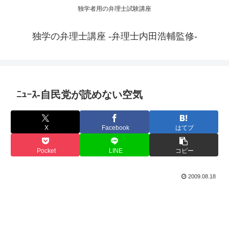
独学者用の弁理士試験講座
独学の弁理士講座 -弁理士内田浩輔監修-
ﾆｭｰｽ-自民党が読めない空気
X
Facebook
はてブ
Pocket
LINE
コピー
2009.08.18