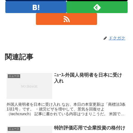
ドクガク
関連記事
ﾆｭｰｽ-外国人発明者を日本に受け
ニュース
入れ
外国人発明者を日本に受け入れ なお、本日の本室更新は「商標法3条
1項1号」です。 ・就労ビザを増やして、景気を回復せよ
（techcrunch） 記事に書かれている内容はつまりこうだ。 米国で
は、移民が職を奪うという、 外国人排斥の風潮がある...
特許評価応用で企業投資の格付け
ニュース