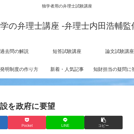
独学者用の弁理士試験講座
学の弁理士講座 -弁理士内田浩輔監
過去問の解説
短答試験講座
論文試験講座
発明制度の作り方
新着・人気記事
創設を政府に要望
Pocket
LINE
コピー