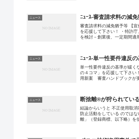
ﾆｭｰｽ-審査請求料の減
ニュース
審査請求料の減免猶予等 【
を応援して下さい！ ・特許
を検討－創業後、一定期間適用(
ﾆｭｰｽ-単一性要件違反
ニュース
単一性要件違反の基準が緩く
の４コマ」を応援して下さい！
用新案 審査ハンドブックが更
断捨離®が狩られてい
ニュース
結論からいうと 不正使用取
防止活動をしている のではな
離」（登録商標、以下略）を使用し