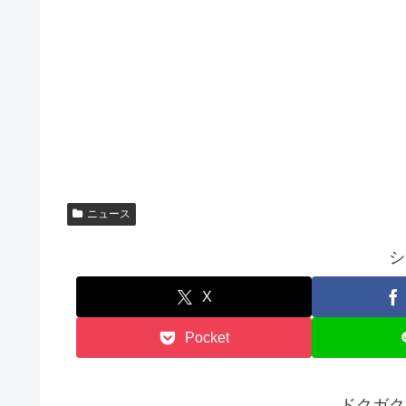
ニュース
シ
X
Pocket
ドクガク