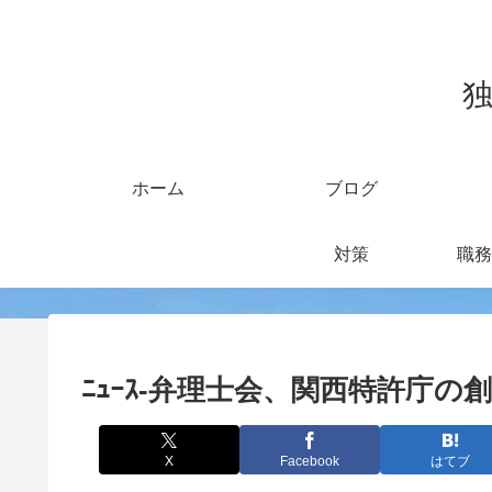
独
ホーム
ブログ
対策
職務
ﾆｭｰｽ-弁理士会、関西特許庁の
X
Facebook
はてブ