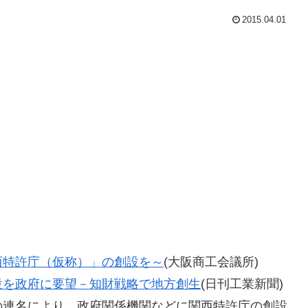
2015.04.01
西特許庁（仮称）」の創設を～
(大阪商工会議所)
設を政府に要望－知財戦略で地方創生
(日刊工業新聞)
の連名により、政府関係機関などに関西特許庁の創設