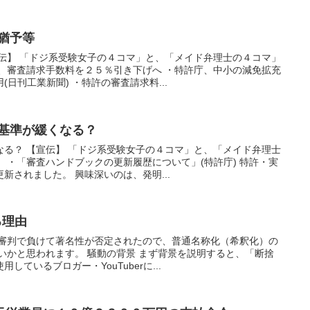
免猶予等
宣伝】 「ドジ系受験女子の４コマ」と、「メイド弁理士の４コマ」
庁、審査請求手数料を２５％引き下げへ ・特許庁、中小の減免拡充
日刊工業新聞) ・特許の審査請求料...
の基準が緩くなる？
なる？ 【宣伝】 「ドジ系受験女子の４コマ」と、「メイド弁理士
 ・「審査ハンドブックの更新履歴について」(特許庁) 特許・実
新されました。 興味深いのは、発明...
る理由
消審判で負けて著名性が否定されたので、普通名称化（希釈化）の
いかと思われます。 騒動の背景 まず背景を説明すると、「断捨
ているブロガー・YouTuberに...