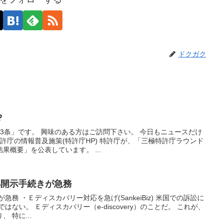
ドクガク
？
3条」です。 興味のある方はご訪問下さい。 今日もニュースだけ
特許庁の情報普及施策(特許庁HP) 特許庁が、「三極特許庁ラウンド
果概要」を公表しています。 ...
証拠開示手続きが急務
務 ・Ｅディスカバリー対応を急げ(SankeiBiz) 米国での訴訟に
ない。 Ｅディスカバリー（e-discovery）のことだ。 これが、
 特に...