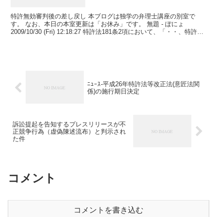
特許無効審判後の差し戻し 本ブログは独学の弁理士講座の別室で
す。 なお、本日の本室更新は「お休み」です。 無題 - ぽにょ
2009/10/30 (Fri) 12:18:27 特許法181条2項において、「・・、特許権
者が・・訴えの提起後に...
ﾆｭｰｽ-平成26年特許法等改正法(意匠法関
係)の施行期日決定
訴訟提起を告知するプレスリリースが不
正競争行為（虚偽陳述流布）と判示され
た件
コメント
コメントを書き込む