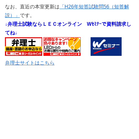
なお、直近の本室更新は
「H26年短答試験問56（短答解
説）」
です。
↓弁理士試験ならＬＥＣオンライン
Wｾﾐﾅｰで資料請求し
てね↓
弁理士サイトはこちら