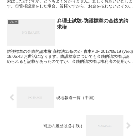
索はしたのですが、どうもよく分かりません。宜しくお願いいたしま
す。①質権設定をした場合、質権ですから、お金を払わないとそのま
ま質権者が売れることにな...
弁理士試験-防護標章の金銭的請
ブログ
求権
防護標章の金銭的請求権 商標法13条の2 - 青本PDF 2012/09/19 (Wed)
19:06:43 お世話になります。防護標章についても金銭的請求権は認
められると記載があったのですが、金銭的請求権は権利者の使用が前
提と認識しており...
現地報道一覧（中国）
補正の履歴は必ず残す