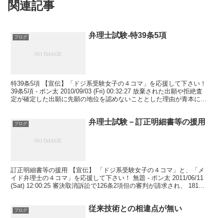
関連記事
弁理士試験-特39条5項
ブログ
特39条5項 【宣伝】「ドジ系受験女子の４コマ」を応援して下さい！
39条5項 - ポン太 2010/09/03 (Fri) 00:32:27 放棄された出願や拒絶査
定が確定した出願に先願の地位を認めないこととした理由が青本に記
載されていま...
弁理士試験－訂正明細書等の援用
ブログ
訂正明細書等の援用 【宣伝】 「ドジ系受験女子の４コマ」と、「メ
イド弁理士の４コマ」を応援して下さい！ 無題 - ポン太 2011/06/11
(Sat) 12:00:25 審決取消訴訟で126条2項但の審判が請求され、 181条
1項の取り...
従来技術との相違点が無い
ブログ