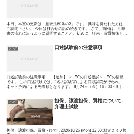
本日、本室の更新は「意匠法60条の3」です。 興味を持たれた方は、
ご訪問下さい。 今日は打合せの話の続きです。 さて、前回は、明細
書の流れに沿うように質問することと、初めに、従来・背景技術と解
決課題を聞くことをお話しました。 ところで、従来...
口述試験前の注意事項
ブログ
口述試験前の注意事項 【追加】 ＜LECの口述模試＞ LECの情報
です。 この口述試験では、2名の試験官による口頭試問が行われ、
ネット予約による先着順となります。 9月24日（金）16：00～9月28
日（火）の間、予約登録を受付開始で...
担保、譲渡担保、質権について-
ブログ
弁理士試験
担保、譲渡担保、質権 - ひでし2020/10/26 (Mon) 12:33:33ＷＯＲＤ検