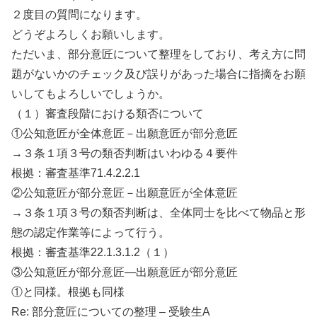
２度目の質問になります。
どうぞよろしくお願いします。
ただいま、部分意匠について整理をしており、考え方に問
題がないかのチェック及び誤りがあった場合に指摘をお願
いしてもよろしいでしょうか。
（１）審査段階における類否について
①公知意匠が全体意匠－出願意匠が部分意匠
→３条１項３号の類否判断はいわゆる４要件
根拠：審査基準71.4.2.2.1
②公知意匠が部分意匠－出願意匠が全体意匠
→３条１項３号の類否判断は、全体同士を比べて物品と形
態の認定作業等によって行う。
根拠：審査基準22.1.3.1.2（１）
③公知意匠が部分意匠―出願意匠が部分意匠
①と同様。根拠も同様
Re: 部分意匠についての整理 – 受験生A