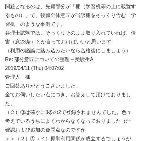
問題となるのは、先願部分が「棚（学習机等の上に載置す
るもの）」で、後願全体意匠が当該棚をそっくり含む「学
習机」のような事例です。
弁理士試験では、そっくりそのまま取り入れていれば、侵
害（意23条）とか言っておけばいいと思います。
（利用の議論に踏み込みたいなら合格後にしましょう）
Re: 部分意匠についての整理 – 受験生A
2019/04/11 (Thu) 04:07:02
管理人 様
ご回答ありがとうございました。
全てお伺いしたい点につき、お答えして頂けておりまし
た。
（２）③は確かに3条の2で登録されませんでした。色々
考えているうちによくわからなくなっておりました（汗
確認および追加の疑問点なのですが
＞＞（２）①（イ）原則利用関係が成立するでしょうが、