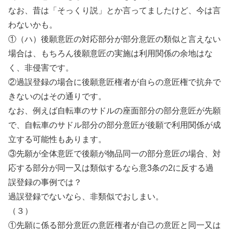
なお、昔は「そっくり説」とか言ってましたけど、今は言
わないかも。
①（ハ）後願意匠の対応部分が部分意匠の類似と言えない
場合は、もちろん後願意匠の実施は利用関係の余地はな
く、非侵害です。
②過誤登録の場合に後願意匠権者が自らの意匠権で抗弁で
きないのはその通りです。
なお、例えば自転車のサドルの座面部分の部分意匠が先願
で、自転車のサドル部分の部分意匠が後願で利用関係が成
立する可能性もあります。
③先願が全体意匠で後願が物品同一の部分意匠の場合、対
応する部分が同一又は類似するなら意3条の2に反する過
誤登録の事例では？
過誤登録でないなら、非類似でおしまい。
（３）
①先願に係る部分意匠の意匠権者が自己の意匠と同一又は