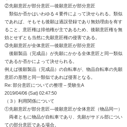
②先願意匠が部分意匠―後願意匠が部分意匠
類似か否かはいわゆる４要件によって決せられる。類似
であれば、そもそも後願は過誤登録であり無効理由を有す
ること、意匠権は排他権が主であるため、後願意匠権を無
効とせずとも当然に先願意匠権の侵害である。
③先願意匠が全体意匠―後願意匠が部分意匠
後願製品（完成品）が先願にかかる全体意匠と同一類似
であるか否かによって決せられる。
例えば後願製品（完成品）の自転車が、物品自転車の先願
意匠の形態と同一類似であれば侵害となる。
Re: 部分意匠についての整理 – 受験生A
2019/04/06 (Sat) 02:47:50
（３）利用関係について
①先願意匠が部分意匠―後願意匠が全体意匠（物品同一）
両者ともに物品が自転車であり、先願がサドル部につい
ての部分意匠である場合。