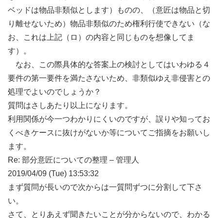
ベッドは物品非類似とします）ものの、（意匠は物品と切
り離せないため）物品非類似のため権利行使できない（な
お、これは上記（ロ）の内容と同じものを想像してま
す）。
なお、この際具体的な答案上の検討としてはいわゆる４
要件の第一要件を満たさないため、非類似ゆえ非侵害との
処理でよいのでしょうか？
質問はさしあたり以上になります。
利用関係が今一つわかりにくいのですが、誤りや知ってお
くべきケースに抜けがないか等についてご指摘をお願いし
ます。
Re: 部分意匠についての整理 – 管理人
2019/04/09 (Tue) 13:53:32
まず質問が長いので次からは一質問ずつに分割して下さ
い。
さて、とりあえず聞きたいことが分からないので、わかる