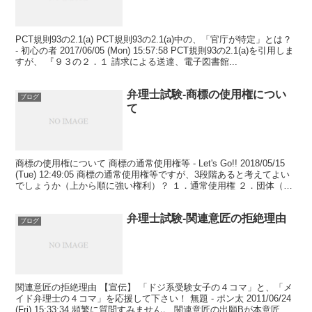
PCT規則93の2.1(a) PCT規則93の2.1(a)中の、「官庁が特定」とは？
- 初心の者 2017/06/05 (Mon) 15:57:58 PCT規則93の2.1(a)を引用しま
すが、 『９３の２．１ 請求による送達、電子図書館...
弁理士試験-商標の使用権につい
ブログ
て
商標の使用権について 商標の通常使用権等 - Let's Go!! 2018/05/15
(Tue) 12:49:05 商標の通常使用権等ですが、3段階あると考えてよい
でしょうか（上から順に強い権利）？ １．通常使用権 ２．団体（又
は地域団...
弁理士試験-関連意匠の拒絶理由
ブログ
関連意匠の拒絶理由 【宣伝】 「ドジ系受験女子の４コマ」と、「メ
イド弁理士の４コマ」を応援して下さい！ 無題 - ポン太 2011/06/24
(Fri) 15:33:34 頻繁に質問すみません。 関連意匠の出願Bが本意匠の