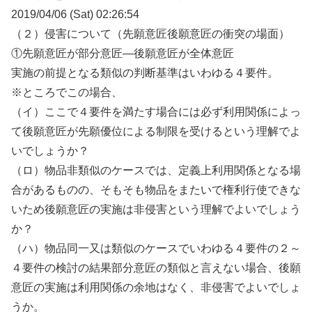
2019/04/06 (Sat) 02:26:54
（２）侵害について（先願意匠後願意匠の衝突の場面）
①先願意匠が部分意匠―後願意匠が全体意匠
実施の前提となる類似の判断基準はいわゆる４要件。
※ところでこの場合、
（イ）ここで４要件を満たす場合には必ず利用関係によっ
て後願意匠が先願優位による制限を受けるという理解でよ
いでしょうか？
（ロ）物品非類似のケースでは、定義上利用関係となる場
合があるものの、そもそも物品をまたいで権利行使できな
いため後願意匠の実施は非侵害という理解でよいでしょう
か？
（ハ）物品同一又は類似のケースでいわゆる４要件の２～
４要件の検討の結果部分意匠の類似と言えない場合、後願
意匠の実施は利用関係の余地はなく、非侵害でよいでしょ
うか。