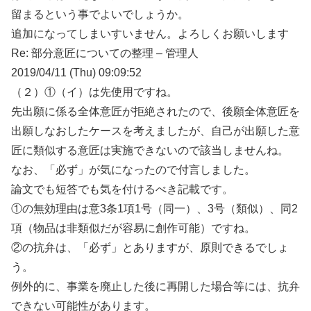
留まるという事でよいでしょうか。
追加になってしまいすいません。よろしくお願いします
Re: 部分意匠についての整理 – 管理人
2019/04/11 (Thu) 09:09:52
（２）①（イ）は先使用ですね。
先出願に係る全体意匠が拒絶されたので、後願全体意匠を
出願しなおしたケースを考えましたが、自己が出願した意
匠に類似する意匠は実施できないので該当しませんね。
なお、「必ず」が気になったので付言しました。
論文でも短答でも気を付けるべき記載です。
①の無効理由は意3条1項1号（同一）、3号（類似）、同2
項（物品は非類似だが容易に創作可能）ですね。
②の抗弁は、「必ず」とありますが、原則できるでしょ
う。
例外的に、事業を廃止した後に再開した場合等には、抗弁
できない可能性があります。