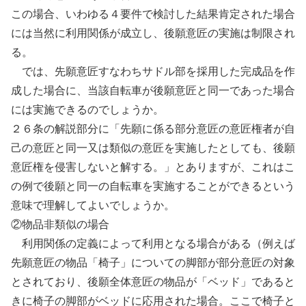
この場合、いわゆる４要件で検討した結果肯定された場合
には当然に利用関係が成立し、後願意匠の実施は制限され
る。
では、先願意匠すなわちサドル部を採用した完成品を作
成した場合に、当該自転車が後願意匠と同一であった場合
には実施できるのでしょうか。
２６条の解説部分に「先願に係る部分意匠の意匠権者が自
己の意匠と同一又は類似の意匠を実施したとしても、後願
意匠権を侵害しないと解する。」とありますが、これはこ
の例で後願と同一の自転車を実施することができるという
意味で理解してよいでしょうか。
②物品非類似の場合
利用関係の定義によって利用となる場合がある（例えば
先願意匠の物品「椅子」についての脚部が部分意匠の対象
とされており、後願全体意匠の物品が「ベッド」であると
きに椅子の脚部がベッドに応用された場合。ここで椅子と