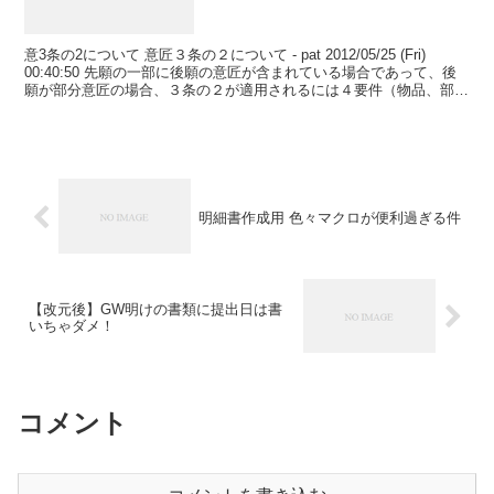
意3条の2について 意匠３条の２について - pat 2012/05/25 (Fri)
00:40:50 先願の一部に後願の意匠が含まれている場合であって、後
願が部分意匠の場合、３条の２が適用されるには４要件（物品、部分
の機能、部分の形態、...
明細書作成用 色々マクロが便利過ぎる件
【改元後】GW明けの書類に提出日は書
いちゃダメ！
コメント