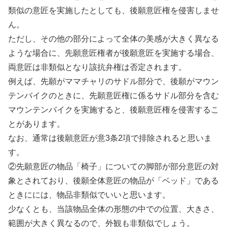
類似の意匠を実施したとしても、後願意匠権を侵害しませ
ん。
ただし、その他の部分によって全体の美感が大きく異なる
ような場合に、先願意匠権者が後願意匠を実施する場合、
両意匠は非類似となり該抗弁権は否定されます。
例えば、先願がママチャリのサドル部分で、後願がマウン
テンバイクのときに、先願意匠権に係るサドル部分を含む
マウンテンバイクを実施すると、後願意匠権を侵害するこ
とがあります。
なお、通常は後願意匠が意3条2項で排除されると思いま
す。
②先願意匠の物品「椅子」についての脚部が部分意匠の対
象とされており、後願全体意匠の物品が「ベッド」である
ときにには、物品非類似でいいと思います。
少なくとも、当該物品全体の形態の中での位置、大きさ、
範囲が大きく異なるので、外観も非類似でしょう。