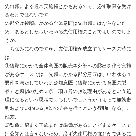
先出願による通常実施権とかもあるので、必ず制限を受け
るわけではないです。
の部分は後願にかかる全体意匠は先出願にはならないた
め、あるとしたらいわゆる先使用権のことでよいのでしょ
うか。
ちなみになのですが、先使用権が成立するケースの時に
は、
①後願にかかる全体意匠の販売等外部への露出を伴う実施
があるケースでは、先願にかかる部分意匠は、いわゆる４
要件を満たしていれば公知意匠（後願にかかる意匠の製
品）と類似のため３条１項３号の無効理由があるという処
理になるという思考でよろしいでしょうか（よって無効審
判およびいわゆる無効の抗弁を行うという行動になる）。
他方、
②製造に留まる実施または準備があるにとどまるケースで
は公知とは言えないため、必ず先使用権の抗弁ができるに