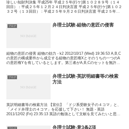
珍しい知財判決集 平成25年 平成２５年(行ケ)第１０２８９号（１４
回目）：平成２５年１２月２４日判決言渡 平成２５年(行ケ)第１０２
３２号（１３回目）：平成２５年９月２６日判決言渡 平成２５年
（行ケ）第１００５６号（１２回目）：平成２５年...
弁理士試験-組物の意匠の侵害
ブログ
組物の意匠の侵害 組物の効力 - k2 2012/10/17 (Wed) 19:36:53 A,B,C
の意匠の構成要件から成立する組物の意匠権Xとそのうちの一つのA
の意匠権Yを有しているとします。第三者がA,B,Cのセットを無許可
で販売した...
弁理士試験-英訳明細書等の検索
ブログ
方法
英訳明細書等の検索方法 【宣伝】 「ドジ系受験女子の４コマ」と、
「メイド弁理士の４コマ」を応援して下さい！ 無題 - 英語
2011/12/02 (Fri) 23:35:13 英語の勉強として文献を見てみたいと思い
ました。 たとえば、「核酸...
弁理士試験-意3条2項
ブログ