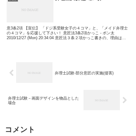
意3条2項 【宣伝】 「ドジ系受験女子の４コマ」と、「メイド弁理士
の４コマ」を応援して下さい！ 意匠法3条2項かっこ - ポン太
2010/12/27 (Mon) 20:34:04 意匠法３条２項かっこ書きの、理由は重
複適用を排除し、適用さ...
弁理士試験-部分意匠の実施(侵害)
弁理士試験－画面デザインを物品とした
場合
コメント