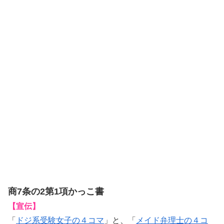
商7条の2第1項かっこ書
【宣伝】
「
ドジ系受験女子の４コマ
」と、「
メイド弁理士の４コ