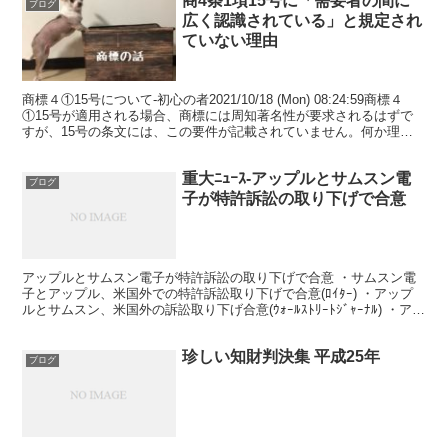
商4条1項15号に「需要者の間に
ブログ
広く認識されている」と規定され
ていない理由
商標４①15号について-初心の者2021/10/18 (Mon) 08:24:59商標４
①15号が適用される場合、商標には周知著名性が要求されるはずで
すが、15号の条文には、この要件が記載されていません。何か理由
があるのでしょうか。以前から...
重大ﾆｭｰｽ-アップルとサムスン電
ブログ
子が特許訴訟の取り下げで合意
アップルとサムスン電子が特許訴訟の取り下げで合意 ・サムスン電
子とアップル、米国外での特許訴訟取り下げで合意(ﾛｲﾀｰ) ・アップ
ルとサムスン、米国外の訴訟取り下げ合意(ｳｫｰﾙｽﾄﾘｰﾄｼﾞｬｰﾅﾙ) ・アッ
プルとサムスン、米国外での特許...
珍しい知財判決集 平成25年
ブログ