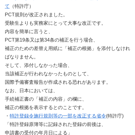
て
（特許庁）
PCT規則が改正されました。
受験生よりも実務家にとって大事な改正です。
内容を簡単に言うと、
PCT第19条又は第34条の補正を行う場合、
補正のための差替え用紙に「補正の根拠」を添付しなけれ
ばなりません。
そして、添付しなかった場合、
当該補正が行われなかったものとして、
国際予備審査報告が作成される恐れがあります。
なお、日本においては、
手続補正書の「補正の内容」の欄に、
補正の根拠を表示するとのことです。
・
特許登録令施行規則等の一部を改正する省令
(特許庁)
「特許登録原簿等に記録された登録の前後は、
申請書の受付の年月日による」