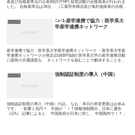
表及び合格基準点の公表(特許庁HP) 短答試験の合格発表が行われま
した。 合格基準点は39点、 （工業所有権法及び条約免除者の合格基
準点は7点）、 合格者の数は、899名です。...
ﾆｭｰｽ-産学連携で協力：医学系大
ニュース
学産学連携ネットワーク
産学連携で協力：医学系大学産学連携ネットワーク ・医学系大学産
学連携ネットワークが発足(日経BP知財) 医学系大学の産学連携活動
に固有の共通課題を、 ネットワークを組むことで解決することを目
指すそうです。 研究試料から派生する知的財産の取り...
強制認証制度の導入（中国）
ニュース
強制認証制度の導入（中国）の話。 なお、本日の本室更新はお休み
です。 ・影響１兆円？ 中国が「ＩＴ情報強制開示」日本に通告
（IZA） 記事によると、 中国政府が日本に対し、 中国国内でＩＴ
（情報技術）関連商品を販売する際、 ソフトウエアの設...