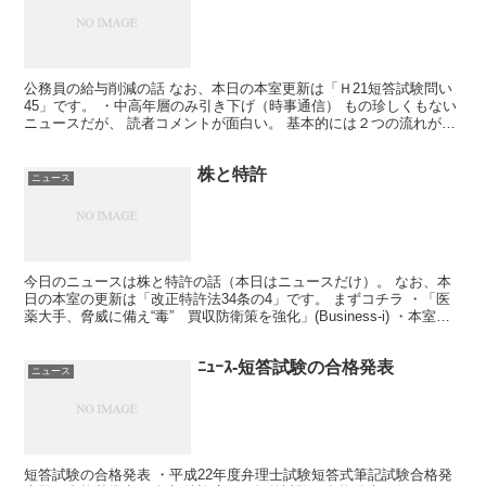
公務員の給与削減の話 なお、本日の本室更新は「Ｈ21短答試験問い
45」です。 ・中高年層のみ引き下げ（時事通信） もの珍しくもない
ニュースだが、 読者コメントが面白い。 基本的には２つの流れがあ
りそうだ。 ①公務員は仕事の割りに給料をもらい...
株と特許
ニュース
今日のニュースは株と特許の話（本日はニュースだけ）。 なお、本
日の本室の更新は「改正特許法34条の4」です。 まずコチラ ・「医
薬大手、脅威に備え“毒” 買収防衛策を強化」(Business-i) ・本室の
更新は「医薬品業界の再編加速で小規...
ﾆｭｰｽ-短答試験の合格発表
ニュース
短答試験の合格発表 ・平成22年度弁理士試験短答式筆記試験合格発