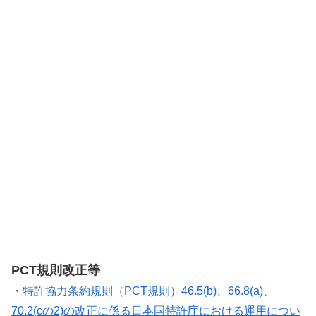
PCT規則改正等
・
特許協力条約規則（PCT規則）46.5(b)、66.8(a)、
70.2(cの2)の改正に係る日本国特許庁における運用につい