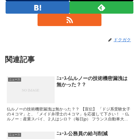
ドクガク
関連記事
ﾆｭｰｽ-仏ルノーの技術機密漏洩は
ニュース
無かった？？
仏ルノーの技術機密漏洩は無かった？？ 【宣伝】 「ドジ系受験女子
の４コマ」と、「メイド弁理士の４コマ」を応援して下さい！ ・仏
ルノー：産業スパイ、２人はシロ？（毎日jp） フランス自動車大
手・ルノーをめぐる産業スパイ事件で、 機密漏洩の疑い...
ﾆｭｰｽ-公務員の給与削減
ニュース