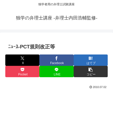
独学者用の弁理士試験講座
独学の弁理士講座 -弁理士内田浩輔監修-
ﾆｭｰｽ-PCT規則改正等
X
Facebook
はてブ
Pocket
LINE
コピー
2010.07.02